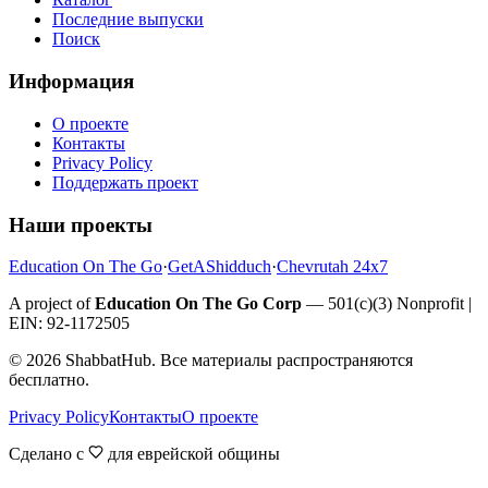
Последние выпуски
Поиск
Информация
О проекте
Контакты
Privacy Policy
Поддержать проект
Наши проекты
Education On The Go
·
GetAShidduch
·
Chevrutah 24x7
A project of
Education On The Go Corp
— 501(c)(3) Nonprofit |
EIN: 92-1172505
©
2026
ShabbatHub. Все материалы распространяются
бесплатно.
Privacy Policy
Контакты
О проекте
Сделано с
для еврейской общины