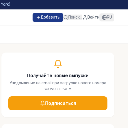
 York
)
Добавить
Поиск...
Войти
RU
Получайте новые выпуски
Уведомление на email при загрузке нового номера
«
חסידות בהירה
»
Подписаться