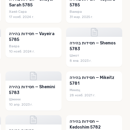
Sarah 5785
5785
Хаей Сара
Ваикра
17 нояб. 2024 г.
31 мар. 2025 г.
חסידות בהירה — Vayeira
5785
חסידות בהירה — Shemos
Ваера
5783
10 нояб. 2024 г.
Шмот
8 янв. 2023 г.
חסידות בהירה — Mikeitz
5781
חסידות בהירה — Shemini
Микец
5783
28 нояб. 2021 г.
Шмини
10 апр. 2023 г.
חסידות בהירה —
Kedoshim 5782