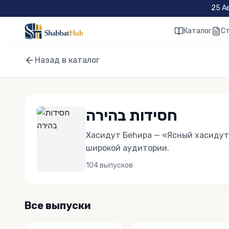
Skip to main content
25 А
Каталог
С
Назад в каталог
חסידות בהירה
Хасидут Беhира — «Ясный хасидут
широкой аудитории.
104
выпусков
Все выпуски