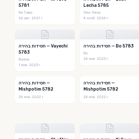
5781
Lecha 5785
Ки Таво
Лех-Леха
26 авг. 2021 г.
4 нояб. 2024 г.
חסידות בהירה — Bo 5783
חסידות בהירה — Vayechi
5783
Бо
24 янв. 2023 г.
Ваехи
1 янв. 2023 г.
חסידות בהירה —
חסידות בהירה —
Mishpotim 5782
Mishpotim 5782
24 янв. 2022 г.
24 янв. 2022 г.