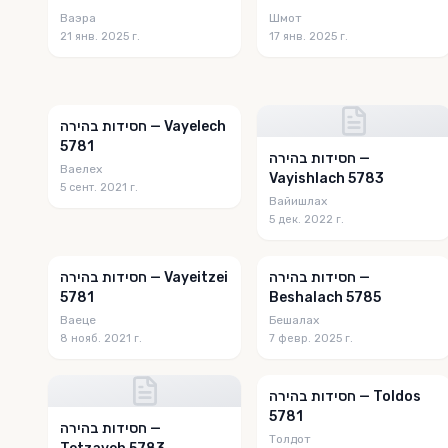
Ваэра
Шмот
21 янв. 2025 г.
17 янв. 2025 г.
חסידות בהירה — Vayelech
5781
חסידות בהירה —
Ваелех
Vayishlach 5783
5 сент. 2021 г.
Вайишлах
5 дек. 2022 г.
חסידות בהירה —
חסידות בהירה — Vayeitzei
5781
Beshalach 5785
Ваеце
Бешалах
8 нояб. 2021 г.
7 февр. 2025 г.
חסידות בהירה — Toldos
5781
חסידות בהירה —
Толдот