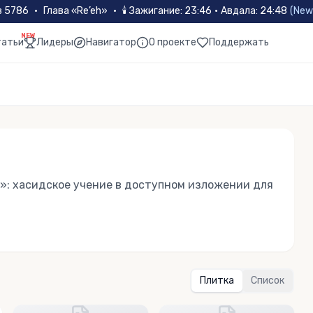
в 5786
•
Глава «
Re’eh
»
•
🕯
Зажигание
:
23:46
·
Авдала
:
24:48
(
New
NEW
татьи
Лидеры
Навигатор
О проекте
Поддержать
»: хасидское учение в доступном изложении для
Плитка
Список