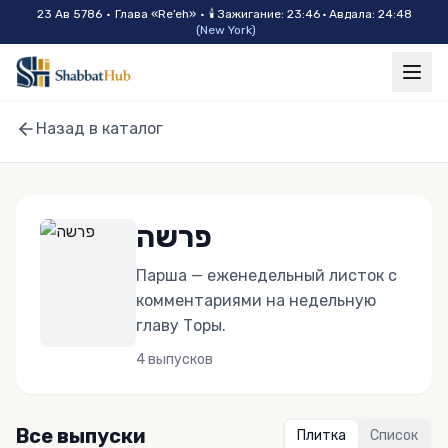
Skip to main content
23 Ав 5786
•
Глава «
Re’eh
»
•
🕯
Зажигание
:
23:46
·
Авдала
:
24:48
(
New York
)
Назад в каталог
פרשה
Парша — еженедельный листок с
комментариями на недельную
главу Торы.
4
выпусков
Все выпуски
Плитка
Список