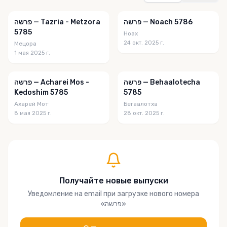
פרשה — Noach 5786
פרשה — Tazria - Metzora
5785
Ноах
24 окт. 2025 г.
Мецора
1 мая 2025 г.
פרשה — Behaalotecha
פרשה — Acharei Mos -
Kedoshim 5785
5785
Ахарей Мот
Бегаалотха
8 мая 2025 г.
28 окт. 2025 г.
Получайте новые выпуски
Уведомление на email при загрузке нового номера
«
פרשה
»