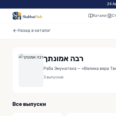
Skip to main content
24 А
Каталог
С
Назад в каталог
רבה אמונתך
Раба Эмунатеха — «Велика вера Тв
3
выпусков
Все выпуски