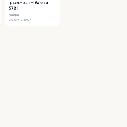
רבה אמונתך — Va'eira
5781
Ваэра
28 окт. 2025 г.