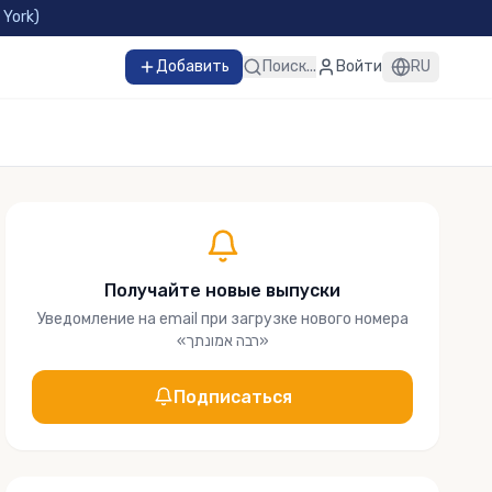
 York
)
Добавить
Поиск...
Войти
RU
Получайте новые выпуски
Уведомление на email при загрузке нового номера
«
רבה אמונתך
»
Подписаться