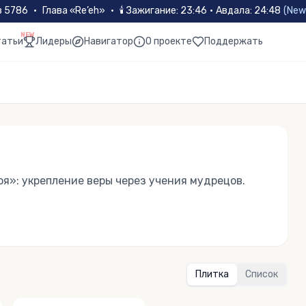
в 5786
•
Глава «
Re’eh
»
•
🕯
Зажигание
:
23:46
·
Авдала
:
24:48
(
New
NEW
татьи
Лидеры
Навигатор
О проекте
Поддержать
оя»: укрепление веры через учения мудрецов.
Плитка
Список