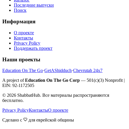
Последние выпуски
Поиск
Информация
О проекте
Контакты
Privacy Policy
Поддержать проект
Наши проекты
Education On The Go
·
GetAShidduch
·
Chevrutah 24x7
A project of
Education On The Go Corp
— 501(c)(3) Nonprofit |
EIN: 92-1172505
©
2026
ShabbatHub. Все материалы распространяются
бесплатно.
Privacy Policy
Контакты
О проекте
Сделано с
для еврейской общины