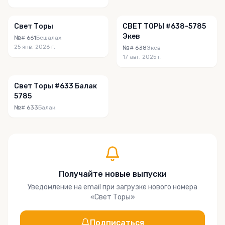
Свет Торы
СВЕТ ТОРЫ #638-5785
Экев
№# 661
Бешалах
25 янв. 2026 г.
№# 638
Экев
17 авг. 2025 г.
Свет Торы #633 Балак
5785
№# 633
Балак
Получайте новые выпуски
Уведомление на email при загрузке нового номера
«
Свет Торы
»
Подписаться