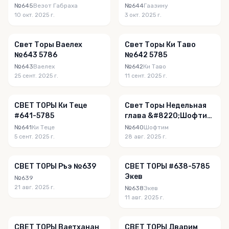
№645
Везот Габраха
№644
Гаазину
10 окт. 2025 г.
3 окт. 2025 г.
Свет Торы Ваелех
Свет Торы Ки Таво
№643 5786
№642 5785
№643
Ваелех
№642
Ки Таво
25 сент. 2025 г.
11 сент. 2025 г.
СВЕТ ТОРЫ Ки Теце
Свет Торы Недельная
#641-5785
глава &#8220;Шофтим
&#8221; № 640
№641
Ки Теце
№640
Шофтим
(27.08.2025)
5 сент. 2025 г.
28 авг. 2025 г.
СВЕТ ТОРЫ Ръэ №639
СВЕТ ТОРЫ #638-5785
Экев
№639
21 авг. 2025 г.
№638
Экев
11 авг. 2025 г.
СВЕТ ТОРЫ Ваетханан
СВЕТ ТОРЫ Дварим