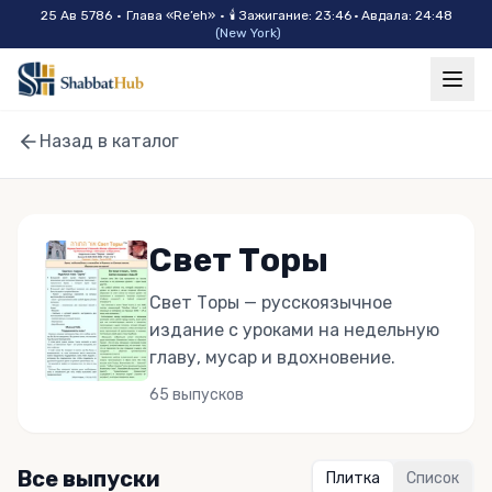
Skip to main content
25 Ав 5786
•
Глава «
Re’eh
»
•
🕯
Зажигание
:
23:46
·
Авдала
:
24:48
(
New York
)
Назад в каталог
Свет Торы
Свет Торы — русскоязычное
издание с уроками на недельную
главу, мусар и вдохновение.
65
выпусков
Все выпуски
Плитка
Список