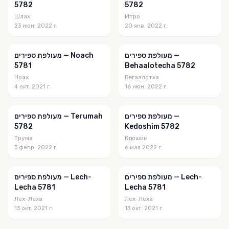
5782
5782
Шлах
Итро
23 июн. 2022 г.
20 янв. 2022 г.
מעולפת ספירים —
מעולפת ספירים — Noach
5781
Behaalotecha 5782
Ноах
Бегаалотха
4 окт. 2021 г.
16 июн. 2022 г.
מעולפת ספירים —
מעולפת ספירים — Terumah
5782
Kedoshim 5782
Трума
Кдошим
3 февр. 2022 г.
6 мая 2022 г.
מעולפת ספירים — Lech-
מעולפת ספירים — Lech-
Lecha 5781
Lecha 5781
Лех-Леха
Лех-Леха
13 окт. 2021 г.
13 окт. 2021 г.