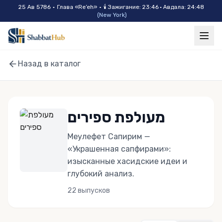
Skip to main content
25 Ав 5786
•
Глава «
Re’eh
»
•
🕯
Зажигание
:
23:46
·
Авдала
:
24:48
(
New York
)
Назад в каталог
מעולפת ספירים
Меулефет Сапирим —
«Украшенная сапфирами»:
изысканные хасидские идеи и
глубокий анализ.
22
выпусков