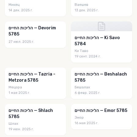
Микец
Ваешев
14 дек. 2025 г.
13 дек. 2025 г.
הליכות החיים — Devorim
5785
הליכות החיים — Ki Savo
27 июл. 2025 г.
5784
Ки Таво
19 сент. 2024 г.
הליכות החיים — Beshalach
הליכות החיים — Tazria -
Metzora 5785
5785
Мецора
Бешалах
1 мая 2025 г.
6 февр. 2025 г.
הליכות החיים — Emor 5785
הליכות החיים — Shlach
5785
Эмор
16 мая 2025 г.
Шлах
19 июн. 2025 г.