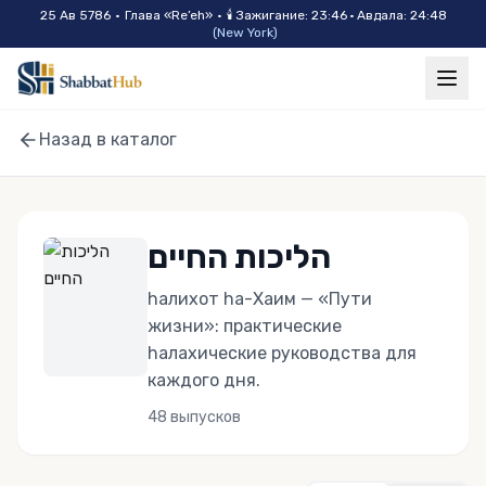
Skip to main content
25 Ав 5786
•
Глава «
Re’eh
»
•
🕯
Зажигание
:
23:46
·
Авдала
:
24:48
(
New York
)
Назад в каталог
הליכות החיים
hалихот hа-Хаим — «Пути
жизни»: практические
hалахические руководства для
каждого дня.
48
выпусков