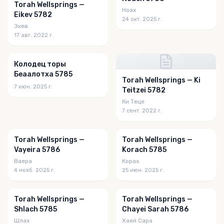
Torah Wellsprings —
Ноах
Eikev 5782
24 окт. 2025 г.
Экев
17 авг. 2022 г.
Колодец торы
Беаалотха 5785
Torah Wellsprings — Ki
7 июн. 2025 г.
Teitzei 5782
Ки Теце
7 сент. 2022 г.
Torah Wellsprings —
Torah Wellsprings —
Vayeira 5786
Korach 5785
Ваера
Корах
4 нояб. 2025 г.
25 июн. 2025 г.
Torah Wellsprings —
Torah Wellsprings —
Shlach 5785
Chayei Sarah 5786
Шлах
Хаей Сара