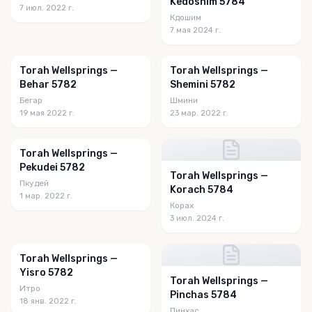
Kedoshim 5784
7 июл. 2022 г.
Кдошим
7 мая 2024 г.
Torah Wellsprings —
Torah Wellsprings —
Behar 5782
Shemini 5782
Бегар
Шмини
19 мая 2022 г.
23 мар. 2022 г.
Torah Wellsprings —
Pekudei 5782
Torah Wellsprings —
Пкудей
Korach 5784
1 мар. 2022 г.
Корах
3 июл. 2024 г.
Torah Wellsprings —
Yisro 5782
Torah Wellsprings —
Итро
Pinchas 5784
18 янв. 2022 г.
Пинхас