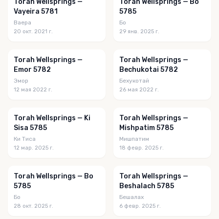
Torah Wellsprings —
Torah Wellsprings — Bo
Vayeira 5781
5785
Ваера
Бо
20 окт. 2021 г.
29 янв. 2025 г.
Torah Wellsprings —
Torah Wellsprings —
Emor 5782
Bechukotai 5782
Эмор
Бехукотай
12 мая 2022 г.
26 мая 2022 г.
Torah Wellsprings — Ki
Torah Wellsprings —
Sisa 5785
Mishpatim 5785
Ки Тиса
Мишпатим
12 мар. 2025 г.
18 февр. 2025 г.
Torah Wellsprings — Bo
Torah Wellsprings —
5785
Beshalach 5785
Бо
Бешалах
28 окт. 2025 г.
6 февр. 2025 г.