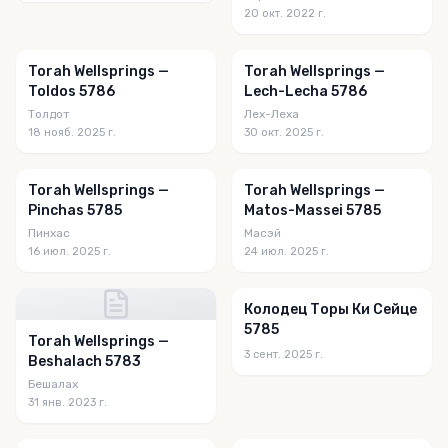
20 окт. 2022 г.
Torah Wellsprings —
Torah Wellsprings —
Toldos 5786
Lech-Lecha 5786
Толдот
Лех-Леха
18 нояб. 2025 г.
30 окт. 2025 г.
Torah Wellsprings —
Torah Wellsprings —
Pinchas 5785
Matos-Massei 5785
Пинхас
Масэй
16 июл. 2025 г.
24 июл. 2025 г.
Колодец Торы Ки Сейце
5785
Torah Wellsprings —
3 сент. 2025 г.
Beshalach 5783
Бешалах
31 янв. 2023 г.