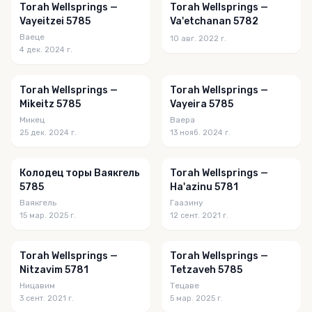
Torah Wellsprings —
Torah Wellsprings —
Vayeitzei 5785
Va'etchanan 5782
Ваеце
10 авг. 2022 г.
4 дек. 2024 г.
Torah Wellsprings —
Torah Wellsprings —
Mikeitz 5785
Vayeira 5785
Микец
Ваера
25 дек. 2024 г.
13 нояб. 2024 г.
Колодец торы Ваякгель
Torah Wellsprings —
5785
Ha'azinu 5781
Ваякгель
Гаазину
15 мар. 2025 г.
12 сент. 2021 г.
Torah Wellsprings —
Torah Wellsprings —
Nitzavim 5781
Tetzaveh 5785
Ницавим
Тецаве
3 сент. 2021 г.
5 мар. 2025 г.