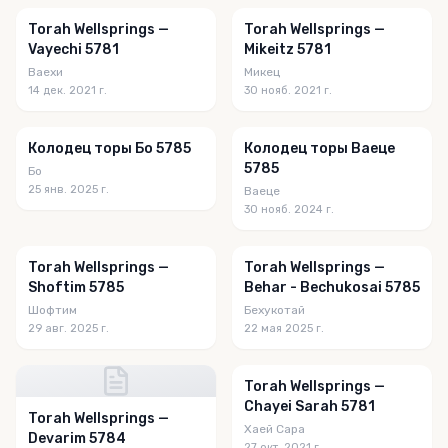
Torah Wellsprings —
Torah Wellsprings —
Vayechi 5781
Mikeitz 5781
Ваехи
Микец
14 дек. 2021 г.
30 нояб. 2021 г.
Колодец торы Бо 5785
Колодец торы Ваеце
5785
Бо
25 янв. 2025 г.
Ваеце
30 нояб. 2024 г.
Torah Wellsprings —
Torah Wellsprings —
Shoftim 5785
Behar - Bechukosai 5785
Шофтим
Бехукотай
29 авг. 2025 г.
22 мая 2025 г.
Torah Wellsprings —
Chayei Sarah 5781
Torah Wellsprings —
Хаей Сара
Devarim 5784
27 окт. 2021 г.