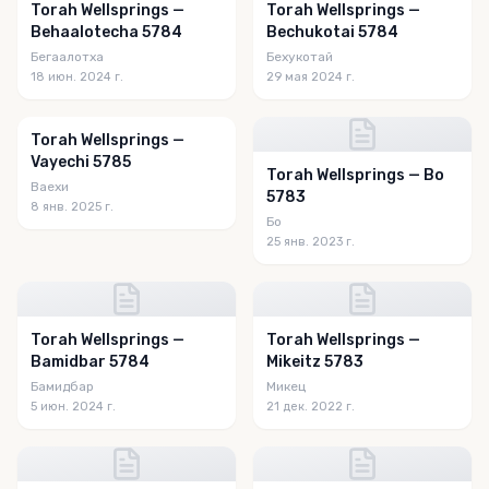
Torah Wellsprings —
Torah Wellsprings —
Behaalotecha 5784
Bechukotai 5784
Бегаалотха
Бехукотай
18 июн. 2024 г.
29 мая 2024 г.
Torah Wellsprings —
Vayechi 5785
Torah Wellsprings — Bo
Ваехи
5783
8 янв. 2025 г.
Бо
25 янв. 2023 г.
Torah Wellsprings —
Torah Wellsprings —
Bamidbar 5784
Mikeitz 5783
Бамидбар
Микец
5 июн. 2024 г.
21 дек. 2022 г.