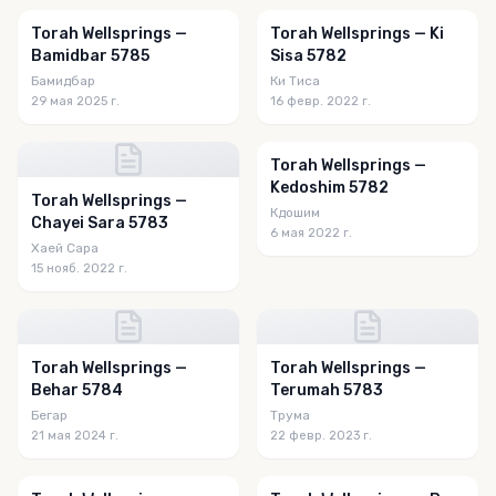
Torah Wellsprings —
Torah Wellsprings — Ki
Bamidbar 5785
Sisa 5782
Бамидбар
Ки Тиса
29 мая 2025 г.
16 февр. 2022 г.
Torah Wellsprings —
Kedoshim 5782
Torah Wellsprings —
Кдошим
Chayei Sara 5783
6 мая 2022 г.
Хаей Сара
15 нояб. 2022 г.
Torah Wellsprings —
Torah Wellsprings —
Behar 5784
Terumah 5783
Бегар
Трума
21 мая 2024 г.
22 февр. 2023 г.