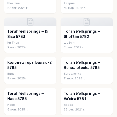
Шофтим
Тазриа
27 авг. 2025 г.
30 мар. 2022 г.
Torah Wellsprings — Ki
Torah Wellsprings —
Sisa 5783
Shoftim 5782
Ки Тиса
Шофтим
9 мар. 2023 г.
31 авг. 2022 г.
Колодец торы Балак -2
Torah Wellsprings —
5785
Behaalotecha 5785
Балак
Бегаалотха
5 июн. 2025 г.
11 июн. 2025 г.
Torah Wellsprings —
Torah Wellsprings —
Naso 5785
Va'eira 5781
Насо
Ваэра
6 июн. 2025 г.
28 дек. 2021 г.