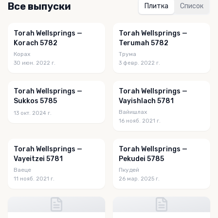
Все выпуски
Плитка
Список
Torah Wellsprings —
Torah Wellsprings —
Korach 5782
Terumah 5782
Корах
Трума
30 июн. 2022 г.
3 февр. 2022 г.
Torah Wellsprings —
Torah Wellsprings —
Sukkos 5785
Vayishlach 5781
Вайишлах
13 окт. 2024 г.
16 нояб. 2021 г.
Torah Wellsprings —
Torah Wellsprings —
Vayeitzei 5781
Pekudei 5785
Ваеце
Пкудей
11 нояб. 2021 г.
26 мар. 2025 г.