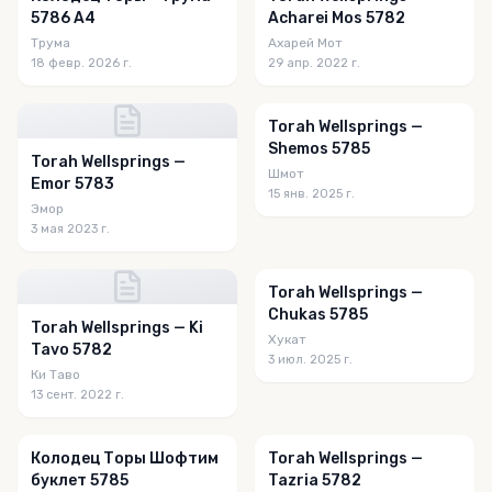
5786 A4
Acharei Mos 5782
Трума
Ахарей Мот
18 февр. 2026 г.
29 апр. 2022 г.
Torah Wellsprings —
Shemos 5785
Torah Wellsprings —
Шмот
Emor 5783
15 янв. 2025 г.
Эмор
3 мая 2023 г.
Torah Wellsprings —
Chukas 5785
Torah Wellsprings — Ki
Хукат
Tavo 5782
3 июл. 2025 г.
Ки Таво
13 сент. 2022 г.
Колодец Торы Шофтим
Torah Wellsprings —
буклет 5785
Tazria 5782