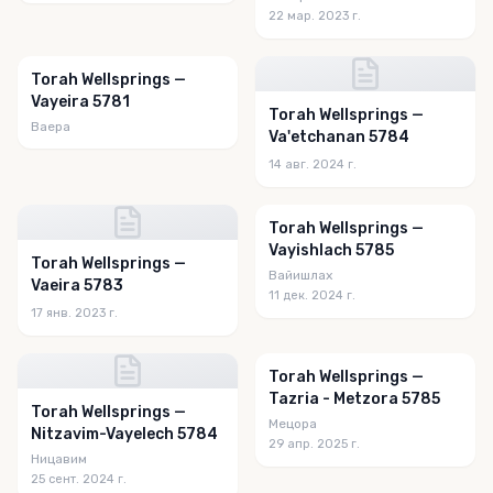
22 мар. 2023 г.
Torah Wellsprings —
Vayeira 5781
Torah Wellsprings —
Ваера
Va'etchanan 5784
14 авг. 2024 г.
Torah Wellsprings —
Vayishlach 5785
Torah Wellsprings —
Вайишлах
Vaeira 5783
11 дек. 2024 г.
17 янв. 2023 г.
Torah Wellsprings —
Tazria - Metzora 5785
Torah Wellsprings —
Мецора
Nitzavim-Vayelech 5784
29 апр. 2025 г.
Ницавим
25 сент. 2024 г.