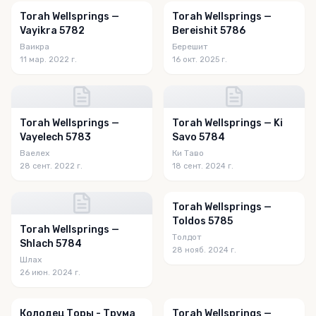
Torah Wellsprings —
Torah Wellsprings —
Vayikra 5782
Bereishit 5786
Ваикра
Берешит
11 мар. 2022 г.
16 окт. 2025 г.
Torah Wellsprings —
Torah Wellsprings — Ki
Vayelech 5783
Savo 5784
Ваелех
Ки Таво
28 сент. 2022 г.
18 сент. 2024 г.
Torah Wellsprings —
Toldos 5785
Torah Wellsprings —
Толдот
Shlach 5784
28 нояб. 2024 г.
Шлах
26 июн. 2024 г.
Колодец Торы - Трума
Torah Wellsprings —