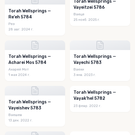
Torah Wellsprings —
Vayeitzei 5786
Torah Wellsprings —
Ваеце
Re'eh 5784
25 нояб. 2025 г.
Реэ
28 авг. 2024 г.
Torah Wellsprings —
Torah Wellsprings —
Acharei Mos 5784
Vayechi 5783
Ахарей Мот
Ваехи
1 мая 2024 г.
3 янв. 2023 г.
Torah Wellsprings —
Vayak'hel 5782
Torah Wellsprings —
23 февр. 2022 г.
Vayeishev 5783
Ваешев
13 дек. 2022 г.