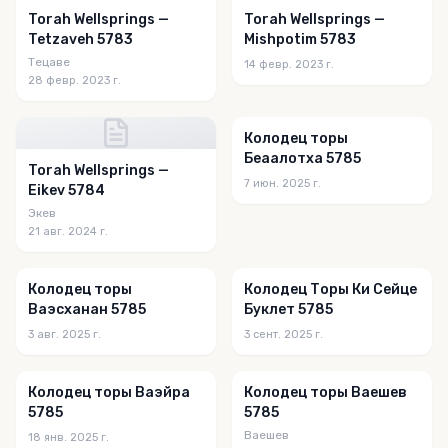
Torah Wellsprings —
Torah Wellsprings —
Tetzaveh 5783
Mishpotim 5783
Тецаве
14 февр. 2023 г.
28 февр. 2023 г.
Колодец торы
Беаалотха 5785
Torah Wellsprings —
7 июн. 2025 г.
Eikev 5784
Экев
21 авг. 2024 г.
Колодец торы
Колодец Торы Ки Сейце
Ваэсханан 5785
Буклет 5785
3 авг. 2025 г.
3 сент. 2025 г.
Колодец торы Ваэйра
Колодец торы Ваешев
5785
5785
Ваешев
18 янв. 2025 г.