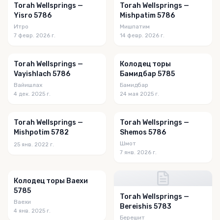
Torah Wellsprings —
Torah Wellsprings —
Yisro 5786
Mishpatim 5786
Итро
Мишпатим
7 февр. 2026 г.
14 февр. 2026 г.
Torah Wellsprings —
Колодец торы
Vayishlach 5786
Бамидбар 5785
Вайишлах
Бамидбар
4 дек. 2025 г.
24 мая 2025 г.
Torah Wellsprings —
Torah Wellsprings —
Mishpotim 5782
Shemos 5786
Шмот
25 янв. 2022 г.
7 янв. 2026 г.
Колодец торы Ваехи
5785
Torah Wellsprings —
Ваехи
Bereishis 5783
4 янв. 2025 г.
Берешит