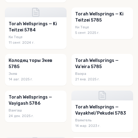
Torah Wellsprings — Ki
Teitzei 5785
Torah Wellsprings — Ki
Ки Теце
Teitzei 5784
5 сент. 2025 г.
Ки Теце
11 сент. 2024 г.
Колодец торы Экев
Torah Wellsprings —
5785
Va'eira 5785
Экев
Ваэра
14 авг. 2025 г.
21 янв. 2025 г.
Torah Wellsprings —
Vayigash 5786
Torah Wellsprings —
Ваигаш
Vayakhel/Pekudei 5783
24 дек. 2025 г.
Ваякгель
14 мар. 2023 г.