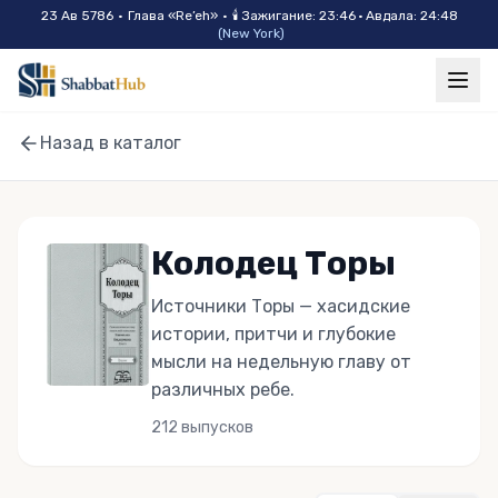
Skip to main content
23 Ав 5786
•
Глава «
Re’eh
»
•
🕯
Зажигание
:
23:46
·
Авдала
:
24:48
(
New York
)
Назад в каталог
Колодец Торы
Источники Торы — хасидские
истории, притчи и глубокие
мысли на недельную главу от
различных ребе.
212
выпусков