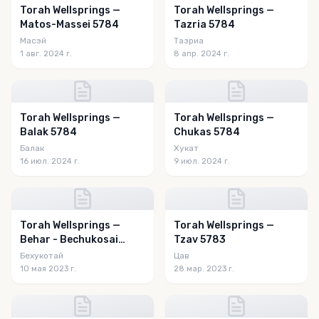
Torah Wellsprings —
Torah Wellsprings —
Matos-Massei 5784
Tazria 5784
Масэй
Тазриа
1 авг. 2024 г.
8 апр. 2024 г.
Torah Wellsprings —
Torah Wellsprings —
Balak 5784
Chukas 5784
Балак
Хукат
16 июл. 2024 г.
9 июл. 2024 г.
Torah Wellsprings —
Torah Wellsprings —
Behar - Bechukosai
Tzav 5783
5783
Бехукотай
Цав
10 мая 2023 г.
28 мар. 2023 г.