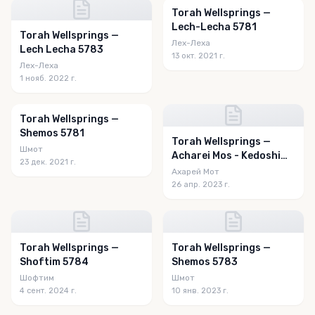
Torah Wellsprings —
Lech-Lecha 5781
Torah Wellsprings —
Лех-Леха
Lech Lecha 5783
13 окт. 2021 г.
Лех-Леха
1 нояб. 2022 г.
Torah Wellsprings —
Shemos 5781
Torah Wellsprings —
Шмот
Acharei Mos - Kedoshim
23 дек. 2021 г.
5783
Ахарей Мот
26 апр. 2023 г.
Torah Wellsprings —
Torah Wellsprings —
Shoftim 5784
Shemos 5783
Шофтим
Шмот
4 сент. 2024 г.
10 янв. 2023 г.