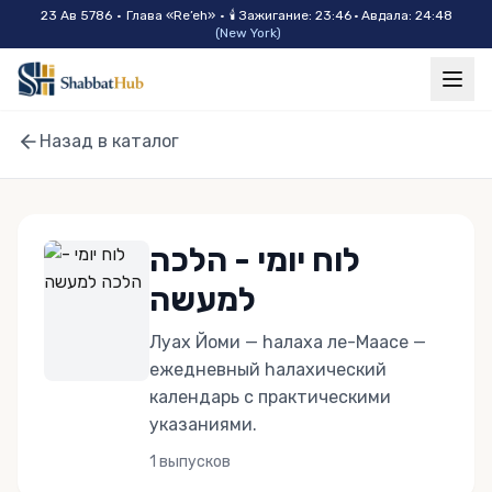
Skip to main content
23 Ав 5786
•
Глава «
Re’eh
»
•
🕯
Зажигание
:
23:46
·
Авдала
:
24:48
(
New York
)
Назад в каталог
לוח יומי - הלכה
למעשה
Луах Йоми — hалаха ле-Маасе —
ежедневный hалахический
календарь с практическими
указаниями.
1
выпусков