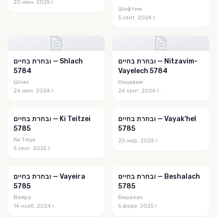
20 июн. 2025 г.
Шофтим
5 сент. 2024 г.
ובחרת בחיים — Nitzavim-
ובחרת בחיים — Shlach
5784
Vayelech 5784
Шлах
Ницавим
26 июн. 2024 г.
26 сент. 2024 г.
ובחרת בחיים — Vayak'hel
ובחרת בחיים — Ki Teitzei
5785
5785
Ки Теце
20 мар. 2025 г.
5 сент. 2025 г.
ובחרת בחיים — Beshalach
ובחרת בחיים — Vayeira
5785
5785
Ваера
Бешалах
14 нояб. 2024 г.
5 февр. 2025 г.