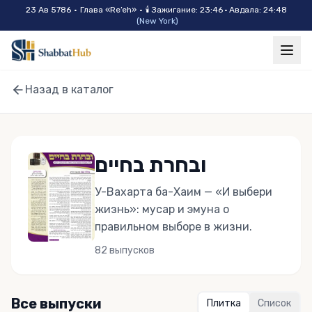
Skip to main content
23 Ав 5786
•
Глава «
Re’eh
»
•
🕯
Зажигание
:
23:46
·
Авдала
:
24:48
(
New York
)
Назад в каталог
ובחרת בחיים
У-Вахарта ба-Хаим — «И выбери
жизнь»: мусар и эмуна о
правильном выборе в жизни.
82
выпусков
Все выпуски
Плитка
Список