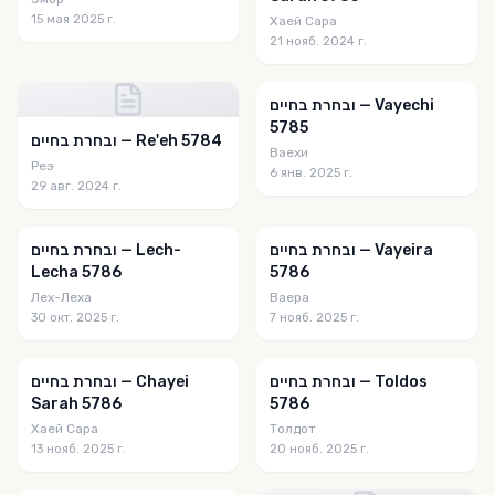
15 мая 2025 г.
Хаей Сара
21 нояб. 2024 г.
ובחרת בחיים — Vayechi
5785
ובחרת בחיים — Re'eh 5784
Ваехи
Реэ
6 янв. 2025 г.
29 авг. 2024 г.
ובחרת בחיים — Vayeira
ובחרת בחיים — Lech-
Lecha 5786
5786
Лех-Леха
Ваера
30 окт. 2025 г.
7 нояб. 2025 г.
ובחרת בחיים — Toldos
ובחרת בחיים — Chayei
Sarah 5786
5786
Хаей Сара
Толдот
13 нояб. 2025 г.
20 нояб. 2025 г.