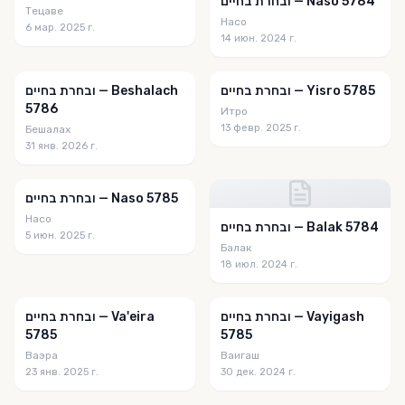
ובחרת בחיים — Naso 5784
Тецаве
Насо
6 мар. 2025 г.
14 июн. 2024 г.
ובחרת בחיים — Yisro 5785
ובחרת בחיים — Beshalach
5786
Итро
13 февр. 2025 г.
Бешалах
31 янв. 2026 г.
ובחרת בחיים — Naso 5785
Насо
ובחרת בחיים — Balak 5784
5 июн. 2025 г.
Балак
18 июл. 2024 г.
ובחרת בחיים — Vayigash
ובחרת בחיים — Va'eira
5785
5785
Ваэра
Ваигаш
23 янв. 2025 г.
30 дек. 2024 г.