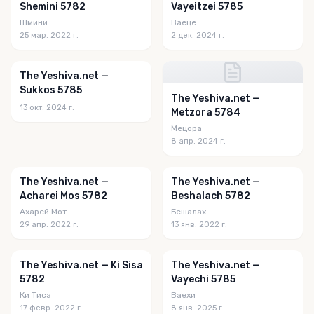
Shemini 5782
Vayeitzei 5785
Шмини
Ваеце
25 мар. 2022 г.
2 дек. 2024 г.
The Yeshiva.net —
Sukkos 5785
The Yeshiva.net —
13 окт. 2024 г.
Metzora 5784
Мецора
8 апр. 2024 г.
The Yeshiva.net —
The Yeshiva.net —
Acharei Mos 5782
Beshalach 5782
Ахарей Мот
Бешалах
29 апр. 2022 г.
13 янв. 2022 г.
The Yeshiva.net — Ki Sisa
The Yeshiva.net —
5782
Vayechi 5785
Ки Тиса
Ваехи
17 февр. 2022 г.
8 янв. 2025 г.