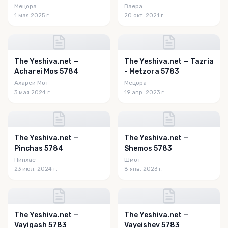
Мецора
Ваера
1 мая 2025 г.
20 окт. 2021 г.
The Yeshiva.net —
The Yeshiva.net — Tazria
Acharei Mos 5784
- Metzora 5783
Ахарей Мот
Мецора
3 мая 2024 г.
19 апр. 2023 г.
The Yeshiva.net —
The Yeshiva.net —
Pinchas 5784
Shemos 5783
Пинхас
Шмот
23 июл. 2024 г.
8 янв. 2023 г.
The Yeshiva.net —
The Yeshiva.net —
Vayigash 5783
Vayeishev 5783