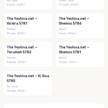
Ки Теце
Хаей Сара
5 сент. 2025 г.
17 нояб. 2024 г.
The Yeshiva.net —
The Yeshiva.net —
Va'eira 5781
Shemos 5786
Ваэра
Шмот
30 дек. 2021 г.
9 янв. 2026 г.
The Yeshiva.net —
The Yeshiva.net —
Terumah 5782
Shemos 5781
Трума
Шмот
3 февр. 2022 г.
23 дек. 2021 г.
The Yeshiva.net — Ki Sisa
5785
Ки Тиса
10 мар. 2025 г.