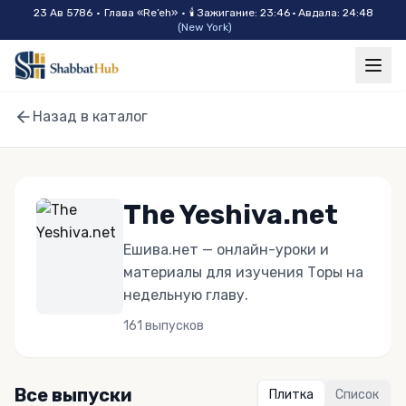
Skip to main content
23 Ав 5786
•
Глава «
Re’eh
»
•
🕯
Зажигание
:
23:46
·
Авдала
:
24:48
(
New York
)
Назад в каталог
The Yeshiva.net
Ешива.нет — онлайн-уроки и
материалы для изучения Торы на
недельную главу.
161
выпусков
Все выпуски
Плитка
Список