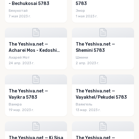
- Bechukosai 5783
5783
Бехукотай
Эмор
7 мая 2023 г.
1 мая 2023 г.
The Yeshiva.net —
The Yeshiva.net —
Acharei Mos - Kedoshim
Shemini 5783
5783
Ахарей Мот
Шмини
24 апр. 2023 г.
2 апр. 2023 г.
The Yeshiva.net —
The Yeshiva.net —
Vayikra 5783
Vayakhel/Pekudei 5783
Ваикра
Ваякгель
19 мар. 2023 г.
13 мар. 2023 г.
The Yeshiva.net — Ki Sisa
The Yeshiva.net —