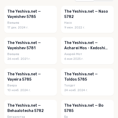
The Yeshiva.net —
The Yeshiva.net — Naso
Vayeishev 5785
5782
Ваешев
Насо
17 дек. 2024 г.
9 июн. 2022 г.
The Yeshiva.net —
The Yeshiva.net —
Vayeishev 5781
Acharei Mos - Kedoshim
5785
Ваешев
Ахарей Мот
26 нояб. 2021 г.
6 мая 2025 г.
The Yeshiva.net —
The Yeshiva.net —
Vayeira 5785
Toldos 5785
Ваера
Толдот
10 нояб. 2024 г.
24 нояб. 2024 г.
The Yeshiva.net —
The Yeshiva.net — Bo
Behaalotecha 5782
5785
Бегаалотха
Бо