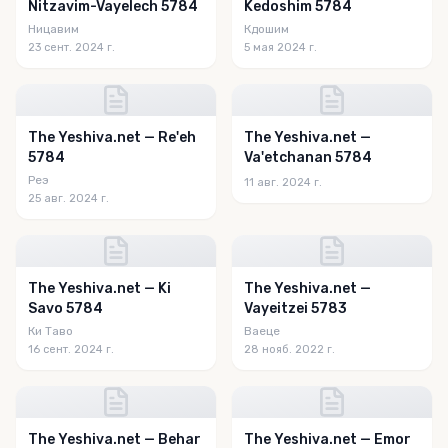
Nitzavim-Vayelech 5784
Kedoshim 5784
Ницавим
Кдошим
23 сент. 2024 г.
5 мая 2024 г.
The Yeshiva.net — Re'eh
The Yeshiva.net —
5784
Va'etchanan 5784
Реэ
11 авг. 2024 г.
25 авг. 2024 г.
The Yeshiva.net — Ki
The Yeshiva.net —
Savo 5784
Vayeitzei 5783
Ки Таво
Ваеце
16 сент. 2024 г.
28 нояб. 2022 г.
The Yeshiva.net — Behar
The Yeshiva.net — Emor