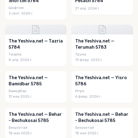
Shoftim 5784
Pesach 5784
Шофтим
21 апр. 2024 г.
2 сент. 2024 г.
The Yeshiva.net — Tazria
The Yeshiva.net —
5784
Terumah 5783
Тазриа
Трума
8 апр. 2024 г.
19 февр. 2023 г.
The Yeshiva.net —
The Yeshiva.net — Yisro
Bamidbar 5785
5786
Бамидбар
Итро
31 мая 2025 г.
6 февр. 2026 г.
The Yeshiva.net — Behar
The Yeshiva.net — Behar
- Bechukosai 5785
- Bechukosai 5785
Бехукотай
Бехукотай
18 мая 2025 г.
18 мая 2025 г.