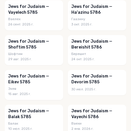
Jews for Judaism —
Jews for Judaism —
Vayelech 5785
Ha'azinu 5786
Ваелех
Гаазину
26 сент. 2025 г.
3 окт. 2025 г.
Jews for Judaism —
Jews for Judaism —
Shoftim 5785
Bereishit 5786
Шофтим
Берешит
29 авг. 2025 г.
24 окт. 2025 г.
Jews for Judaism —
Jews for Judaism —
Eikev 5785
Devorim 5785
Экев
30 июл. 2025 г.
15 авг. 2025 г.
Jews for Judaism —
Jews for Judaism —
Balak 5785
Vayechi 5786
Балак
Ваехи
10 июл. 2025 г.
2 янв. 2026 г.