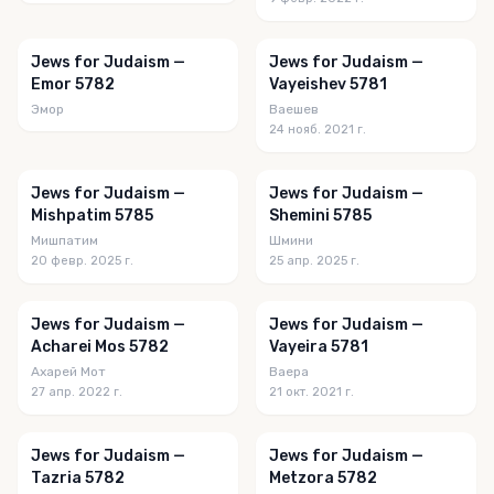
Jews for Judaism —
Jews for Judaism —
Emor 5782
Vayeishev 5781
Эмор
Ваешев
24 нояб. 2021 г.
Jews for Judaism —
Jews for Judaism —
Mishpatim 5785
Shemini 5785
Мишпатим
Шмини
20 февр. 2025 г.
25 апр. 2025 г.
Jews for Judaism —
Jews for Judaism —
Acharei Mos 5782
Vayeira 5781
Ахарей Мот
Ваера
27 апр. 2022 г.
21 окт. 2021 г.
Jews for Judaism —
Jews for Judaism —
Tazria 5782
Metzora 5782