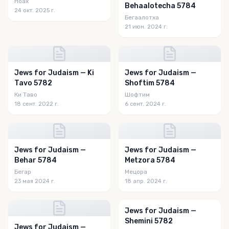
Ноах
Behaalotecha 5784
24 окт. 2025 г.
Бегаалотха
21 июн. 2024 г.
Jews for Judaism — Ki
Jews for Judaism —
Tavo 5782
Shoftim 5784
Ки Таво
Шофтим
18 сент. 2022 г.
6 сент. 2024 г.
Jews for Judaism —
Jews for Judaism —
Behar 5784
Metzora 5784
Бегар
Мецора
23 мая 2024 г.
18 апр. 2024 г.
Jews for Judaism —
Shemini 5782
Jews for Judaism —