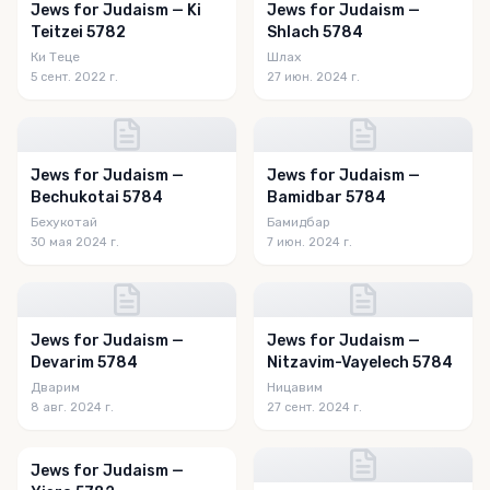
Jews for Judaism — Ki
Jews for Judaism —
Teitzei 5782
Shlach 5784
Ки Теце
Шлах
5 сент. 2022 г.
27 июн. 2024 г.
Jews for Judaism —
Jews for Judaism —
Bechukotai 5784
Bamidbar 5784
Бехукотай
Бамидбар
30 мая 2024 г.
7 июн. 2024 г.
Jews for Judaism —
Jews for Judaism —
Devarim 5784
Nitzavim-Vayelech 5784
Дварим
Ницавим
8 авг. 2024 г.
27 сент. 2024 г.
Jews for Judaism —