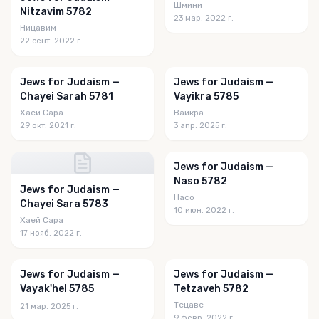
Шмини
Nitzavim 5782
23 мар. 2022 г.
Ницавим
22 сент. 2022 г.
Jews for Judaism —
Jews for Judaism —
Chayei Sarah 5781
Vayikra 5785
Хаей Сара
Ваикра
29 окт. 2021 г.
3 апр. 2025 г.
Jews for Judaism —
Naso 5782
Jews for Judaism —
Насо
Chayei Sara 5783
10 июн. 2022 г.
Хаей Сара
17 нояб. 2022 г.
Jews for Judaism —
Jews for Judaism —
Vayak'hel 5785
Tetzaveh 5782
Тецаве
21 мар. 2025 г.
9 февр. 2022 г.