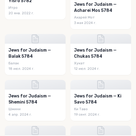
Yisro 5782
Jews for Judaism —
Итро
Acharei Mos 5784
20 янв. 2022 г.
Ахарей Мот
3 мая 2024 г.
Jews for Judaism —
Jews for Judaism —
Balak 5784
Chukas 5784
Балак
Хукат
18 июл. 2024 г.
12 июл. 2024 г.
Jews for Judaism —
Jews for Judaism — Ki
Shemini 5784
Savo 5784
Шмини
Ки Таво
4 апр. 2024 г.
19 сент. 2024 г.