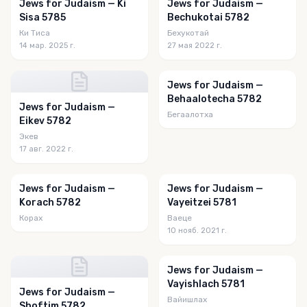
Jews for Judaism — Ki
Jews for Judaism —
Sisa 5785
Bechukotai 5782
Ки Тиса
Бехукотай
14 мар. 2025 г.
27 мая 2022 г.
Jews for Judaism —
Behaalotecha 5782
Jews for Judaism —
Бегаалотха
Eikev 5782
Экев
17 авг. 2022 г.
Jews for Judaism —
Jews for Judaism —
Korach 5782
Vayeitzei 5781
Корах
Ваеце
10 нояб. 2021 г.
Jews for Judaism —
Vayishlach 5781
Jews for Judaism —
Вайишлах
Shoftim 5782