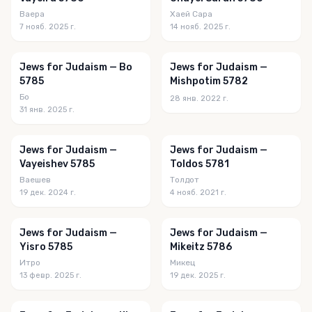
Ваера
Хаей Сара
7 нояб. 2025 г.
14 нояб. 2025 г.
Jews for Judaism — Bo
Jews for Judaism —
5785
Mishpotim 5782
Бо
28 янв. 2022 г.
31 янв. 2025 г.
Jews for Judaism —
Jews for Judaism —
Vayeishev 5785
Toldos 5781
Ваешев
Толдот
19 дек. 2024 г.
4 нояб. 2021 г.
Jews for Judaism —
Jews for Judaism —
Yisro 5785
Mikeitz 5786
Итро
Микец
13 февр. 2025 г.
19 дек. 2025 г.