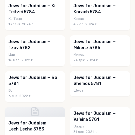
Jews for Judaism — Ki
Jews for Judaism —
Teitzei 5784
Korach 5784
Ки Теце
Корах
13 сент. 2024 г.
4 июл. 2024 г.
Jews for Judaism —
Jews for Judaism —
Tzav 5782
Mikeitz 5785
Цав
Микец
16 мар. 2022 г.
24 дек. 2024 г.
Jews for Judaism — Bo
Jews for Judaism —
5781
Shemos 5781
Бо
Шмот
6 янв. 2022 г.
Jews for Judaism —
Va'eira 5781
Jews for Judaism —
Ваэра
Lech Lecha 5783
31 дек. 2021 г.