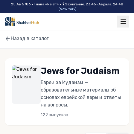
Skip to main content
25 Ав 5786
•
Глава «
Re’eh
»
•
🕯
Зажигание
:
23:46
·
Авдала
:
24:48
(
New York
)
Назад в каталог
Jews for Judaism
Евреи за Иудаизм —
образовательные материалы об
основах еврейской веры и ответы
на вопросы.
122
выпусков