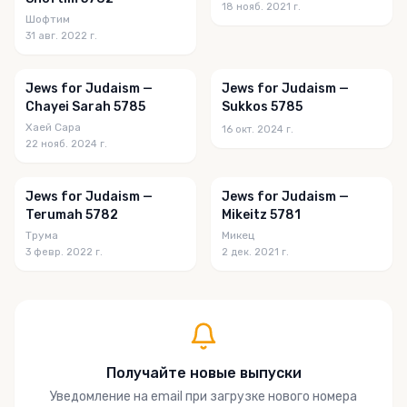
18 нояб. 2021 г.
Шофтим
31 авг. 2022 г.
Jews for Judaism —
Jews for Judaism —
Chayei Sarah 5785
Sukkos 5785
Хаей Сара
16 окт. 2024 г.
22 нояб. 2024 г.
Jews for Judaism —
Jews for Judaism —
Terumah 5782
Mikeitz 5781
Трума
Микец
3 февр. 2022 г.
2 дек. 2021 г.
Получайте новые выпуски
Уведомление на email при загрузке нового номера