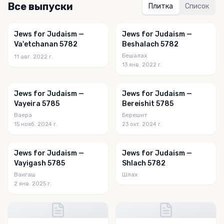
Все выпуски
Плитка
Список
Jews for Judaism —
Jews for Judaism —
Va'etchanan 5782
Beshalach 5782
Бешалах
11 авг. 2022 г.
13 янв. 2022 г.
Jews for Judaism —
Jews for Judaism —
Vayeira 5785
Bereishit 5785
Ваера
Берешит
15 нояб. 2024 г.
23 окт. 2024 г.
Jews for Judaism —
Jews for Judaism —
Vayigash 5785
Shlach 5782
Ваигаш
Шлах
2 янв. 2025 г.