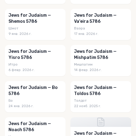
Jews for Judaism —
Jews for Judaism —
Shemos 5786
Va'eira 5786
Шмот
Ваэра
9 янв. 2026 г.
17 янв. 2026 г.
Jews for Judaism —
Jews for Judaism —
Yisro 5786
Mishpatim 5786
Итро
Мишпатим
6 февр. 2026 г.
14 февр. 2026 г.
Jews for Judaism — Bo
Jews for Judaism —
5786
Toldos 5786
Бо
Толдот
24 янв. 2026 г.
22 нояб. 2025 г.
Jews for Judaism —
Noach 5786
Jews for Judaism —