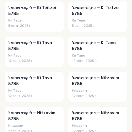
Zera Shimshon
ליקוטי שמואל — Ki Teitzei
ליקוטי שמואל — Ki Teitzei
5785
5785
Zichron Avinoam
Ки Теце
Ки Теце
5 сент. 2025 г.
5 сент. 2025 г.
АМИ
Беерот Ицхак
ליקוטי שמואל — Ki Tavo
ליקוטי שמואל — Ki Tavo
5785
5785
Бухарские Таймс
Ки Таво
Ки Таво
Восхождение
12 сент. 2025 г.
12 сент. 2025 г.
Время Мошиаха
ליקוטי שמואל — Nitzavim
ליקוטי שמואל — Ki Tavo
Встречаем Мошиаха Вместе
5785
5785
Ки Таво
Ницавим
Газета СТМЭГИ
12 сент. 2025 г.
19 сент. 2025 г.
Даркей Шалом
Двар Малхут
ליקוטי שמואל — Nitzavim
ליקוטי שמואל — Nitzavim
5785
5785
ДЕРХЕР
Ницавим
Ницавим
19 сент. 2025 г.
19 сент. 2025 г.