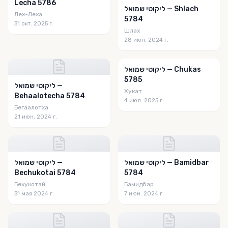
La Sidra De La Semaine
Lecha 5786
ליקוטי שמואל — Shlach
Лех-Леха
5784
Lamplighter
31 окт. 2025 г.
Шлах
Laws and Customs
28 июн. 2024 г.
Le Courrier Dela Gueoula
ליקוטי שמואל — Chukas
LearnChassidus
5785
ליקוטי שמואל —
Хукат
Learning A Maamor
Behaalotecha 5784
4 июл. 2025 г.
Бегаалотха
Lebin mit Moshiach
21 июн. 2024 г.
Lechteich
Lessons from the Chassidishe Parsha
ליקוטי שמואל — Bamidbar
ליקוטי שמואל —
Lessons in Likutay Torah
Bechukotai 5784
5784
Lessons in Torah Or
Бехукотай
Бамидбар
31 мая 2024 г.
7 июн. 2024 г.
Light Points
Likouteï Si’hot