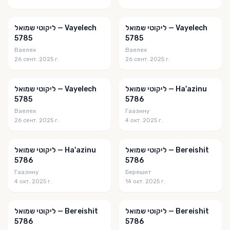
Другое
Еврейский Журнал
ליקוטי שמואל — Vayelech
ליקוטי שמואל — Vayelech
5785
5785
Еженедельный хасидут
Ваелех
Ваелех
ЖУРНАЛ "Биркат ЭлиГу"
26 сент. 2025 г.
26 сент. 2025 г.
Журнал Exodus (Русский)
ליקוטי שמואל — Ha'azinu
ליקוטי שמואל — Vayelech
ИГРОТ КОДЕШ (ПИСЬМА РЕБЕ)
5785
5786
Ваелех
Гаазину
Имрей Ноам
26 сент. 2025 г.
4 окт. 2025 г.
ИСТОРИЯ НА ИСХОДЕ СУББОТЫ
ליקוטי שמואל — Bereishit
ליקוטי שמואל — Ha'azinu
Колодец Торы
5786
5786
Колодец Торы Буклет
Гаазину
Берешит
4 окт. 2025 г.
14 окт. 2025 г.
Ликутей Сихот
Любите делать добро
ליקוטי שמואל — Bereishit
ליקוטי שמואל — Bereishit
5786
5786
Маамар БАТИ ЛЕ-ГАНИ