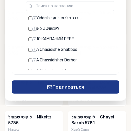
ליקוטי שמואל — Shlach
ליקוטי שמואל — Tazria
Yiddish דבר מלכות לנוער
5782
5785
Тазриа
Шлах
ליובאוויטש כאן
1 апр. 2022 г.
15 июн. 2025 г.
10 КАМПАНИЙ РЕБЕ
ליקוטי שמואל — Vayeitzei
ליקוטי שמואל — Mishpotim
A Chasidishe Shabbos
5782
5781
A Chassidisher Derher
Ваеце
28 янв. 2022 г.
8 нояб. 2021 г.
A Collection of Essays
Aish
ליקוטי שמואל — Behar -
ליקוטי שמואל — Tazria
Подписаться
5782
Bechukosai 5785
Anash Magazine
Тазриа
Бехукотай
1 апр. 2022 г.
22 мая 2025 г.
Anfei Erez
Artscroll
ליקוטי שמואל — Chayei
ליקוטי שמואל — Mikeitz
5785
Sarah 5781
Ba'er Heitev
Микец
Хаей Сара