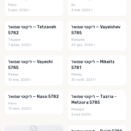
מסילות
Насо
Бо
5 июн. 2025 г.
4 янв. 2022 г.
מסילות אל הנפש
מעולפת ספירים
ליקוטי שמואל — Vayeishev
ליקוטי שמואל — Tetzaveh
5782
5785
מעיינותיך
Тецаве
Ваешев
7 февр. 2022 г.
20 дек. 2024 г.
מעמקים
מענה יחזקאל
ליקוטי שמואל — Mikeitz
ליקוטי שמואל — Vayechi
מקושרים
5785
5781
Ваехи
Микец
משא ומתן
10 янв. 2025 г.
30 нояб. 2021 г.
משך חכמה
ליקוטי שמואל — Tazria -
ליקוטי שמואל — Naso 5782
משמעות
Metzora 5785
Насо
10 июн. 2022 г.
משפטים
Мецора
2 мая 2025 г.
מתוקים
מתורתו של רבי לוי יצחק