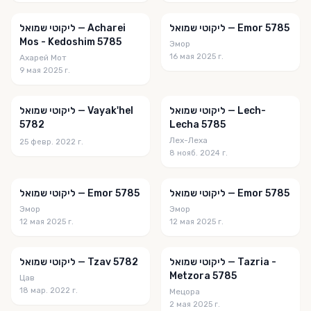
והיא תהילתך
ליקוטי שמואל — Emor 5785
ליקוטי שמואל — Acharei
ויזרע יצחק
Mos - Kedoshim 5785
Эмор
וכל מאמינים
16 мая 2025 г.
Ахарей Мот
9 мая 2025 г.
וקראת לשבת עונג
זוהר הקדוש
ליקוטי שמואל — Lech-
ליקוטי שמואל — Vayak'hel
5782
Lecha 5785
זכרו תורת משה
Лех-Леха
25 февр. 2022 г.
זכרון יעקב
8 нояб. 2024 г.
זרע שמשון
ליקוטי שמואל — Emor 5785
ליקוטי שמואל — Emor 5785
חב"ד לצעירים
Эмор
Эмор
12 мая 2025 г.
12 мая 2025 г.
חוקי חיים
חידודים לשולחן שבת
ליקוטי שמואל — Tazria -
ליקוטי שמואל — Tzav 5782
Metzora 5785
Цав
חינוך בפרשה
18 мар. 2022 г.
Мецора
חמדת ימים
2 мая 2025 г.