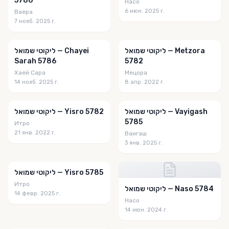
5786
Насо
6 июн. 2025 г.
Ваера
Chabad at the Beaches
7 нояб. 2025 г.
Chabad Research Unit
ליקוטי שמואל — Metzora
ליקוטי שמואל — Chayei
Chabad.org
Sarah 5786
5782
Chabad.org Luach
Хаей Сара
Мецора
14 нояб. 2025 г.
8 апр. 2022 г.
Chassidic Story
Chassidus Perspective
ליקוטי שמואל — Vayigash
ליקוטי שמואל — Yisro 5782
5785
Итро
Chassidut Behira
21 янв. 2022 г.
Ваигаш
3 янв. 2025 г.
Chayenu
Chayus
ליקוטי שמואל — Yisro 5785
Chevrutah 24x7 English
Итро
ליקוטי שמואל — Naso 5784
14 февр. 2025 г.
Chevrutah KIDS
Насо
14 июн. 2024 г.
Chevrutah24x7