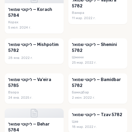
ליקוטי שמואל — Vayikra
5782
One Point
ליקוטי שמואל — Korach
Ваикра
5784
Oneness in the Parsha
11 мар. 2022 г.
Корах
5 июл. 2024 г.
OORAH
Pachad David
ליקוטי שמואל — Shemini
ליקוטי שמואל — Mishpotim
Pardes Yehuda
5782
5782
Шмини
28 янв. 2022 г.
Parsha B'Iyun
25 мар. 2022 г.
Parsha Challenge
ליקוטי שמואל — Bamidbar
ליקוטי שמואל — Va'eira
Parsha Column
5785
5782
Parsha Halacha
Ваэра
Бамидбар
24 янв. 2025 г.
2 июн. 2022 г.
Parsha Jewels
Parsha Knowledge
ליקוטי שמואל — Tzav 5782
Цав
ליקוטי שמואל — Behar
Parsha On a Page
18 мар. 2022 г.
5784