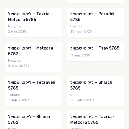
חסידות בהירה
ליקוטי שמואל — Pekudei
ליקוטי שמואל — Tazria -
חצוב בסלע
Metzora 5785
5785
Мецора
Пкудей
חתת פלוס
2 мая 2025 г.
28 мар. 2025 г.
טועמיה
ליקוטי שמואל — Tsav 5785
ליקוטי שמואל — Metzora
טיב הקהילה
5782
11 апр. 2025 г.
טיב הקהילה English
Мецора
8 апр. 2022 г.
טמונה בפרשה
טעם החיים
ליקוטי שמואל — Shlach
ליקוטי שמואל — Tetzaveh
5785
5785
טעם ודעת
Тецаве
Шлах
7 мар. 2025 г.
20 июн. 2025 г.
יש לתמוה
כי קרוב
ליקוטי שמואל — Tazria -
ליקוטי שמואל — Shlach
כפר חב"ד
5782
Metzora 5785
Шлах
Мецора