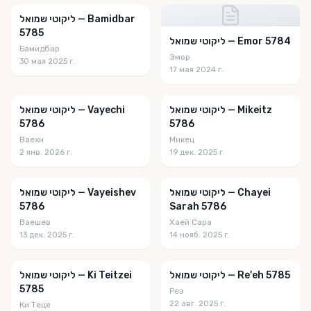
אונזער קוואל
ליקוטי שמואל — Bamidbar
5785
אוצר הנפש
ליקוטי שמואל — Emor 5784
Бамидбар
Эмор
אוצר השבת
30 мая 2025 г.
17 мая 2024 г.
אוצר פניני גאוני הדורות והחסידות
אוצרות דוד
ליקוטי שמואל — Mikeitz
ליקוטי שמואל — Vayechi
5786
5786
אוצרות המועדים
Ваехи
Микец
2 янв. 2026 г.
19 дек. 2025 г.
אוצרות ליובאוויטש
אור הדעת
ליקוטי שמואל — Chayei
ליקוטי שמואל — Vayeishev
5786
Sarah 5786
אור החיים הקדוש
Ваешев
Хаей Сара
אז נדברו
13 дек. 2025 г.
14 нояб. 2025 г.
אין אידיש גערעדט
ליקוטי שמואל — Re'eh 5785
ליקוטי שמואל — Ki Teitzei
איש לרעהו
5785
Реэ
22 авг. 2025 г.
Ки Теце
אמונה און בטחון