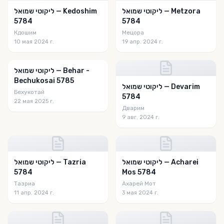
Limuday Moshe
ליקוטי שמואל — Metzora
ליקוטי שמואל — Kedoshim
5784
5784
Living Jewish
Кдошим
Мецора
10 мая 2024 г.
19 апр. 2024 г.
Living Moshiach
Ma'amorim Illuminated
ליקוטי שמואל — Behar -
Bechukosai 5785
Maayan Chay
ליקוטי שמואל — Devarim
Бехукотай
5784
Maayan Jay
22 мая 2025 г.
Дварим
9 авг. 2024 г.
Maayane 'Hai
MAOR CENTRE publications
Mashiaj Semanal
ליקוטי שמואל — Acharei
ליקוטי שמואל — Tazria
5784
Mos 5784
Mayan Yisroel
Тазриа
Ахарей Мот
Me'oros Hatzaddikim
11 апр. 2024 г.
3 мая 2024 г.
Meaningful Minute