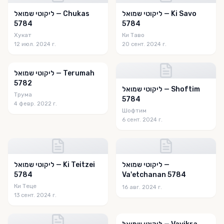
Menucha Magazine
ליקוטי שמואל — Ki Savo
ליקוטי שמואל — Chukas
Meshech Chochma
5784
5784
Хукат
Ки Таво
Michal Horowitz - Shiurim & Classes
12 июл. 2024 г.
20 сент. 2024 г.
MiSinai
ליקוטי שמואל — Terumah
Mosaic Express
5782
ליקוטי שמואל — Shoftim
Moshiach Expressway
Трума
5784
4 февр. 2022 г.
Nefesh Shimshon
Шофтим
6 сент. 2024 г.
Niggun of the Week
Novardok weekly
ליקוטי שמואל —
ליקוטי שמואל — Ki Teitzei
Ohr Hachaim Hakadosh
5784
Va'etchanan 5784
Ohr Tmimim
Ки Теце
16 авг. 2024 г.
13 сент. 2024 г.
OHRNET
Once Upon a Chossid