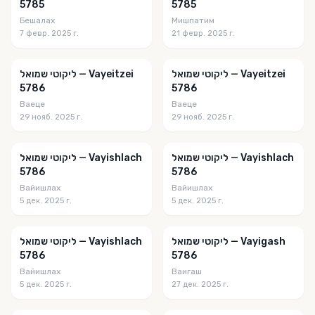
5785
5785
Reflections of Redemption
Бешалах
Мишпатим
7 февр. 2025 г.
21 февр. 2025 г.
Sefas Tamim
Shabbos Lights
ליקוטי שמואל — Vayeitzei
ליקוטי שמואל — Vayeitzei
Shabbos Sippets
5786
5786
Ваеце
Ваеце
Shabbos Stories
29 нояб. 2025 г.
29 нояб. 2025 г.
Shvilei Pinchas
ליקוטי שמואל — Vayishlach
ליקוטי שמואל — Vayishlach
Sichos In English
5786
5786
Simply Chassidus
Вайишлах
Вайишлах
5 дек. 2025 г.
5 дек. 2025 г.
Sparks from Breslov
Steinsaltz Center
ליקוטי שמואל — Vayigash
ליקוטי שמואל — Vayishlach
5786
5786
Stories of Chassidim
Вайишлах
Ваигаш
5 дек. 2025 г.
27 дек. 2025 г.
SWEETER THAN HONEY
Thank you Hashem