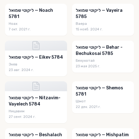
Perspectivas fascinantes
ליקוטי שמואל — Vayeira
ליקוטי שמואל — Noach
5781
5785
Pirkei Avos of the Week
Ноах
Ваера
7 окт. 2021 г.
15 нояб. 2024 г.
Project Likkutei Sichos
Projecto Likutei Sijot
ליקוטי שמואל — Behar -
Bechukosai 5785
Pulse of Emunah
ליקוטי שמואל — Eikev 5784
Бехукотай
Экев
purim
23 мая 2025 г.
23 авг. 2024 г.
Questions on the Sidra
Rabbi Tuvia Bolton
ליקוטי שמואל — Shemos
5781
ליקוטי שמואל — Nitzavim-
Rabbi Vigler's Blog
Шмот
Vayelech 5784
22 дек. 2021 г.
Rabbi Wein's Weekly Blog
Ницавим
27 сент. 2024 г.
Ramban in Yiddish
Rebbe Responsa
ליקוטי שמואל — Mishpatim
ליקוטי שמואל — Beshalach