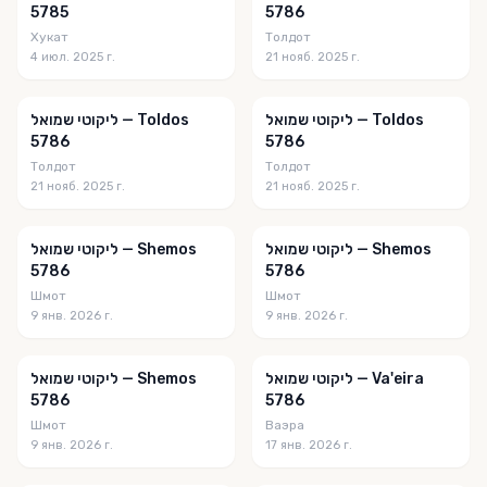
Рав Э. Шпилер
5785
5786
Хукат
Толдот
Рав Элиэзер Меламед
4 июл. 2025 г.
21 нояб. 2025 г.
РАМБАМ МИШНЕ ТОРА
ליקוטי שמואל — Toldos
ליקוטי שמואל — Toldos
Свет Торы
5786
5786
Симаним
Толдот
Толдот
21 нояб. 2025 г.
21 нояб. 2025 г.
Сихот а-Геула
Субботний стол
ליקוטי שמואל — Shemos
ליקוטי שמואל — Shemos
5786
5786
ТАНИЯ Ликутей Амарим
Шмот
Шмот
9 янв. 2026 г.
9 янв. 2026 г.
Торат Менахем
УРОК ПО НЕДЕЛЬНОЙ ГЛАВЕ
ליקוטי שמואל — Va'eira
ליקוטי שמואל — Shemos
5786
5786
Фонд Наследия
Шмот
Ваэра
ФОРШМАК
9 янв. 2026 г.
17 янв. 2026 г.
ХАСИДСКИЕ ИСТОРИИ