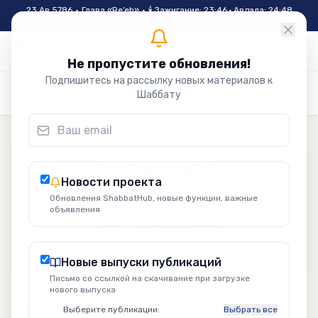
Skip to main content
23 Ав 5786
•
Глава «
Re’eh
»
•
🕯
Зажигание
:
23:46
·
Авдала
:
24:48
(
New York
)
Не пропустите обновления!
Подпишитесь на рассылку новых материалов к
Назад в каталог
Шаббату
ליקוטי שמואל
Новости проекта
Ликутей Шмуэль — собрание
Обновления ShabbatHub, новые функции, важные
объявления
комментариев рабби Шмуэля на
Тору и недельную главу.
233
выпусков
Новые выпуски публикаций
Письмо со ссылкой на скачивание при загрузке
нового выпуска
Все выпуски
Плитка
Список
Выберите публикации:
Выбрать все