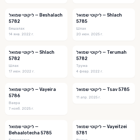
Facebuker Shabbos Table Talk
ליקוטי שמואל — Shlach
ליקוטי שמואל — Beshalach
5782
5785
Fascinating Insights
Бешалах
Шлах
Gal Einai
14 янв. 2022 г.
20 июн. 2025 г.
Gan Hatorah
ליקוטי שמואל — Terumah
ליקוטי שמואל — Shlach
Halacha Newsletter
5782
5782
Шлах
Трума
Halacha Weekly
17 июн. 2022 г.
4 февр. 2022 г.
Hama'aseh Hu Haikar
Hamaor
ליקוטי שמואל — Tsav 5785
ליקוטי שמואל — Vayeira
5786
11 апр. 2025 г.
Hashgacha Pratis
Ваера
7 нояб. 2025 г.
Havineini
Heartwarming Stories
ליקוטי שמואל — Vayeitzei
ליקוטי שמואל —
Behaalotecha 5785
5781
Hemdat Yamim
Бегаалотха
Ваеце