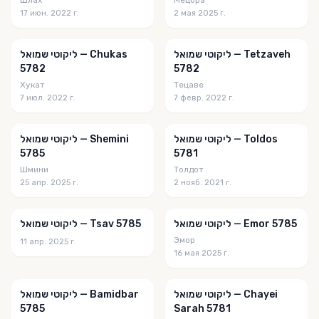
לב שומע
17 июн. 2022 г.
2 мая 2025 г.
לב שומע - אידיש
ליקוטי שמואל — Tetzaveh
ליקוטי שמואל — Chukas
לוח יומי - הלכה למעשה
5782
5782
ליובאוויטש
Хукат
Тецаве
7 июл. 2022 г.
7 февр. 2022 г.
ליקוטי אור
ליקוטי שיחות
ליקוטי שמואל — Toldos
ליקוטי שמואל — Shemini
5785
5781
ליקוטי שמואל
Шмини
Толдот
25 апр. 2025 г.
2 нояб. 2021 г.
ליקוטים וסיפורים נפלאים
למודי משה
ליקוטי שמואל — Emor 5785
ליקוטי שמואל — Tsav 5785
לעבן מיט דער צייט
Эмор
11 апр. 2025 г.
16 мая 2025 г.
לעבן מיט משיח
לקוטי שיחות
ליקוטי שמואל — Chayei
ליקוטי שמואל — Bamidbar
5785
Sarah 5781
לקראת שבת