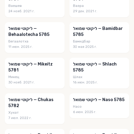
גינת נוי
Ваешев
Ваэра
24 нояб. 2021 г.
29 дек. 2021 г.
גליון באר הפרשה
גליון היכל הבעש"ט
ליקוטי שמואל — Bamidbar
ליקוטי שמואל —
Behaalotecha 5785
5785
גליון היכל הקודש
Бегаалотха
Бамидбар
11 июн. 2025 г.
30 мая 2025 г.
גליון מלואי חושן
גנזיא
ליקוטי שמואל — Shlach
ליקוטי שמואל — Mikeitz
געוואלדיגע רעיונות
5781
5785
Микец
Шлах
דבר מלכות
30 нояб. 2021 г.
16 июн. 2025 г.
דבר מלכות לילדים
ליקוטי שמואל — Naso 5785
ליקוטי שמואל — Chukas
דבר מלכות לנוער
5782
Насо
6 июн. 2025 г.
Хукат
דברי התעוררות
7 июл. 2022 г.
דברים לשולחן שבת