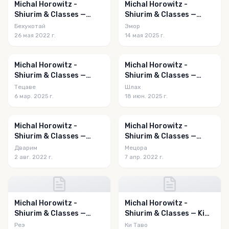
Michal Horowitz -
Michal Horowitz -
Shiurim & Classes —
Shiurim & Classes —
Bechukotai 5782
Emor 5785
Бехукотай
Эмор
26 мая 2022 г.
14 мая 2025 г.
Michal Horowitz -
Michal Horowitz -
Shiurim & Classes —
Shiurim & Classes —
Tetzaveh 5785
Shlach 5785
Тецаве
Шлах
6 мар. 2025 г.
18 июн. 2025 г.
Michal Horowitz -
Michal Horowitz -
Shiurim & Classes —
Shiurim & Classes —
Devarim 5782
Metzora 5782
Дварим
Мецора
2 авг. 2022 г.
7 апр. 2022 г.
Michal Horowitz -
Michal Horowitz -
Shiurim & Classes —
Shiurim & Classes — Ki
Re'eh 5782
Tavo 5782
Реэ
Ки Таво