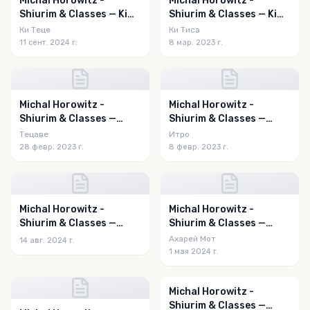
Michal Horowitz -
Michal Horowitz -
Shiurim & Classes — Ki
Shiurim & Classes — Ki
Teitzei 5784
Sisa 5783
Ки Теце
Ки Тиса
11 сент. 2024 г.
8 мар. 2023 г.
Michal Horowitz -
Michal Horowitz -
Shiurim & Classes —
Shiurim & Classes —
Tetzaveh 5783
Yisro 5783
Тецаве
Итро
28 февр. 2023 г.
8 февр. 2023 г.
Michal Horowitz -
Michal Horowitz -
Shiurim & Classes —
Shiurim & Classes —
Va'etchanan 5784
Acharei Mos 5784
Ахарей Мот
14 авг. 2024 г.
1 мая 2024 г.
Michal Horowitz -
Shiurim & Classes —