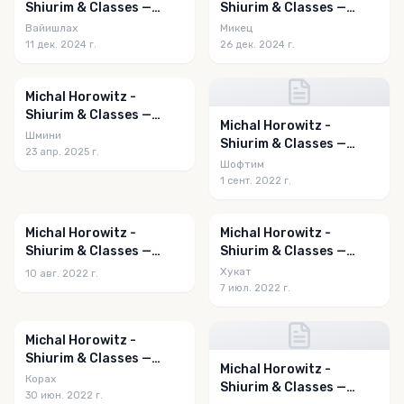
Shiurim & Classes —
Shiurim & Classes —
Vayishlach 5785
Mikeitz 5785
Вайишлах
Микец
11 дек. 2024 г.
26 дек. 2024 г.
Michal Horowitz -
Shiurim & Classes —
Michal Horowitz -
Shemini 5785
Шмини
Shiurim & Classes —
23 апр. 2025 г.
Shoftim 5782
Шофтим
1 сент. 2022 г.
Michal Horowitz -
Michal Horowitz -
Shiurim & Classes —
Shiurim & Classes —
Va'etchanan 5782
Chukas 5782
Хукат
10 авг. 2022 г.
7 июл. 2022 г.
Michal Horowitz -
Shiurim & Classes —
Michal Horowitz -
Korach 5782
Корах
Shiurim & Classes —
30 июн. 2022 г.