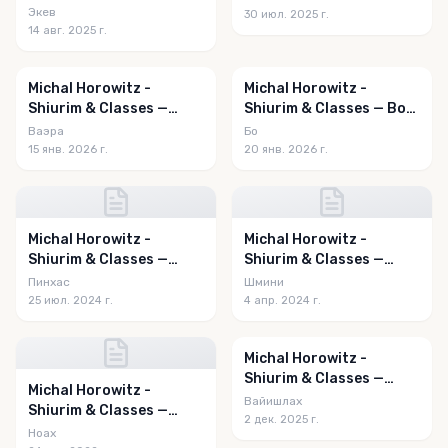
Eikev 5785
Devorim 5785
Экев
30 июл. 2025 г.
14 авг. 2025 г.
Michal Horowitz -
Michal Horowitz -
Shiurim & Classes —
Shiurim & Classes — Bo
Va'eira 5786
5786
Ваэра
Бо
15 янв. 2026 г.
20 янв. 2026 г.
Michal Horowitz -
Michal Horowitz -
Shiurim & Classes —
Shiurim & Classes —
Pinchas 5784
Shemini 5784
Пинхас
Шмини
25 июл. 2024 г.
4 апр. 2024 г.
Michal Horowitz -
Shiurim & Classes —
Michal Horowitz -
Vayishlach 5786
Вайишлах
Shiurim & Classes —
2 дек. 2025 г.
Noach 5783
Ноах