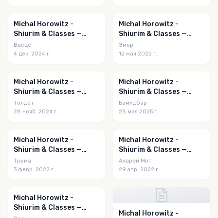
Michal Horowitz -
Michal Horowitz -
Shiurim & Classes —
Shiurim & Classes —
Vayeitzei 5785
Emor 5782
Ваеце
Эмор
4 дек. 2024 г.
12 мая 2022 г.
Michal Horowitz -
Michal Horowitz -
Shiurim & Classes —
Shiurim & Classes —
Toldos 5785
Bamidbar 5785
Толдот
Бамидбар
28 нояб. 2024 г.
28 мая 2025 г.
Michal Horowitz -
Michal Horowitz -
Shiurim & Classes —
Shiurim & Classes —
Terumah 5782
Acharei Mos 5782
Трума
Ахарей Мот
3 февр. 2022 г.
29 апр. 2022 г.
Michal Horowitz -
Shiurim & Classes —
Michal Horowitz -
Vayechi 5785