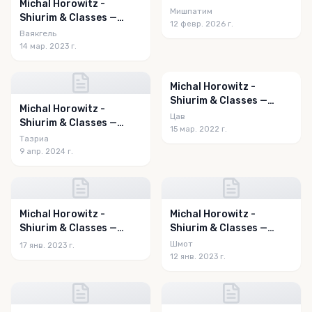
Michal Horowitz -
Mishpatim 5786
Мишпатим
Shiurim & Classes —
12 февр. 2026 г.
Vayakhel/Pekudei 5783
Ваякгель
14 мар. 2023 г.
Michal Horowitz -
Shiurim & Classes —
Michal Horowitz -
Tzav 5782
Цав
Shiurim & Classes —
15 мар. 2022 г.
Tazria 5784
Тазриа
9 апр. 2024 г.
Michal Horowitz -
Michal Horowitz -
Shiurim & Classes —
Shiurim & Classes —
Vaeira 5783
Shemos 5783
Шмот
17 янв. 2023 г.
12 янв. 2023 г.