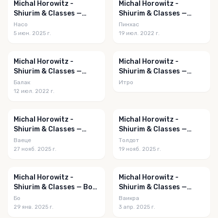
Michal Horowitz -
Michal Horowitz -
Shiurim & Classes —
Shiurim & Classes —
Naso 5785
Pinchas 5782
Насо
Пинхас
5 июн. 2025 г.
19 июл. 2022 г.
Michal Horowitz -
Michal Horowitz -
Shiurim & Classes —
Shiurim & Classes —
Balak 5782
Yisro 5786
Балак
Итро
12 июл. 2022 г.
Michal Horowitz -
Michal Horowitz -
Shiurim & Classes —
Shiurim & Classes —
Vayeitzei 5786
Toldos 5786
Ваеце
Толдот
27 нояб. 2025 г.
19 нояб. 2025 г.
Michal Horowitz -
Michal Horowitz -
Shiurim & Classes — Bo
Shiurim & Classes —
5785
Vayikra 5785
Бо
Ваикра
29 янв. 2025 г.
3 апр. 2025 г.