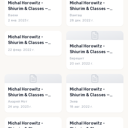
Michal Horowitz -
Michal Horowitz -
Shiurim & Classes —
Shiurim & Classes —
Vayechi 5783
Vayigash 5783
Ваехи
Ваигаш
2 янв. 2023 г.
28 дек. 2022 г.
Michal Horowitz -
Shiurim & Classes —
Michal Horowitz -
Vayak'hel 5782
22 февр. 2022 г.
Shiurim & Classes —
Bereishis 5783
Берешит
20 окт. 2022 г.
Michal Horowitz -
Michal Horowitz -
Shiurim & Classes —
Shiurim & Classes —
Acharei Mos - Kedoshim
Eikev 5782
Ахарей Мот
Экев
5783
24 апр. 2023 г.
18 авг. 2022 г.
Michal Horowitz -
Michal Horowitz -