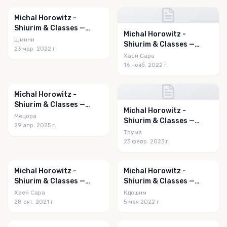
Michal Horowitz -
Shiurim & Classes —
Michal Horowitz -
Shemini 5782
Шмини
Shiurim & Classes —
23 мар. 2022 г.
Chayei Sara 5783
Хаей Сара
16 нояб. 2022 г.
Michal Horowitz -
Shiurim & Classes —
Michal Horowitz -
Tazria - Metzora 5785
Мецора
Shiurim & Classes —
29 апр. 2025 г.
Terumah 5783
Трума
23 февр. 2023 г.
Michal Horowitz -
Michal Horowitz -
Shiurim & Classes —
Shiurim & Classes —
Chayei Sarah 5781
Kedoshim 5782
Хаей Сара
Кдошим
28 окт. 2021 г.
5 мая 2022 г.