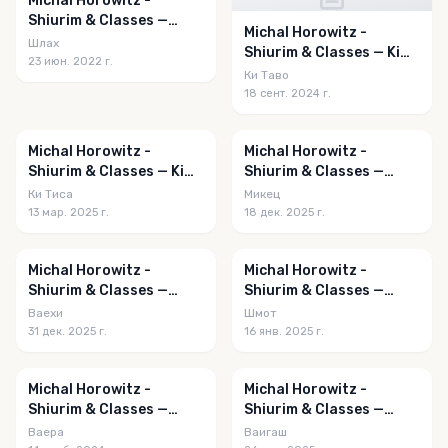
Michal Horowitz -
Shiurim & Classes —
Michal Horowitz -
Shlach 5782
Шлах
Shiurim & Classes — Ki
23 июн. 2022 г.
Savo 5784
Ки Таво
18 сент. 2024 г.
Michal Horowitz -
Michal Horowitz -
Shiurim & Classes — Ki
Shiurim & Classes —
Sisa 5785
Mikeitz 5786
Ки Тиса
Микец
13 мар. 2025 г.
18 дек. 2025 г.
Michal Horowitz -
Michal Horowitz -
Shiurim & Classes —
Shiurim & Classes —
Vayechi 5786
Shemos 5785
Ваехи
Шмот
31 дек. 2025 г.
16 янв. 2025 г.
Michal Horowitz -
Michal Horowitz -
Shiurim & Classes —
Shiurim & Classes —
Vayeira 5785
Vayigash 5786
Ваера
Ваигаш