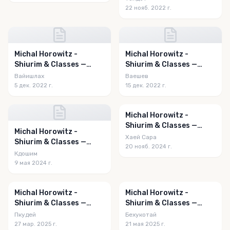
22 нояб. 2022 г.
Michal Horowitz -
Michal Horowitz -
Shiurim & Classes —
Shiurim & Classes —
Vayishlach 5783
Vayeishev 5783
Вайишлах
Ваешев
5 дек. 2022 г.
15 дек. 2022 г.
Michal Horowitz -
Shiurim & Classes —
Michal Horowitz -
Chayei Sarah 5785
Хаей Сара
Shiurim & Classes —
20 нояб. 2024 г.
Kedoshim 5784
Кдошим
9 мая 2024 г.
Michal Horowitz -
Michal Horowitz -
Shiurim & Classes —
Shiurim & Classes —
Pekudei 5785
Behar - Bechukosai 5785
Пкудей
Бехукотай
27 мар. 2025 г.
21 мая 2025 г.