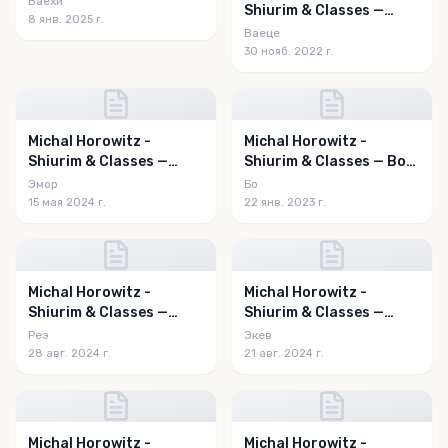
Ваехи
Shiurim & Classes —
8 янв. 2025 г.
Vayeitzei 5783
Ваеце
30 нояб. 2022 г.
Michal Horowitz -
Michal Horowitz -
Shiurim & Classes —
Shiurim & Classes — Bo
Emor 5784
5783
Эмор
Бо
15 мая 2024 г.
22 янв. 2023 г.
Michal Horowitz -
Michal Horowitz -
Shiurim & Classes —
Shiurim & Classes —
Re'eh 5784
Eikev 5784
Реэ
Экев
28 авг. 2024 г.
21 авг. 2024 г.
Michal Horowitz -
Michal Horowitz -