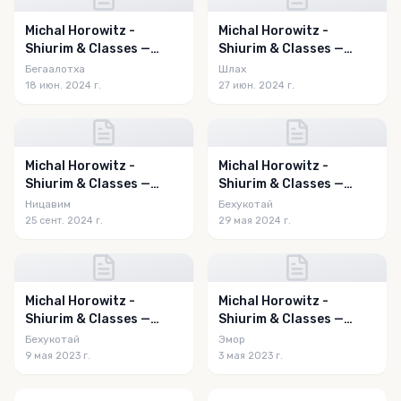
Michal Horowitz -
Michal Horowitz -
Shiurim & Classes —
Shiurim & Classes —
Behaalotecha 5784
Shlach 5784
Бегаалотха
Шлах
18 июн. 2024 г.
27 июн. 2024 г.
Michal Horowitz -
Michal Horowitz -
Shiurim & Classes —
Shiurim & Classes —
Nitzavim-Vayelech 5784
Bechukotai 5784
Ницавим
Бехукотай
25 сент. 2024 г.
29 мая 2024 г.
Michal Horowitz -
Michal Horowitz -
Shiurim & Classes —
Shiurim & Classes —
Behar - Bechukosai
Emor 5783
Бехукотай
Эмор
5783
9 мая 2023 г.
3 мая 2023 г.