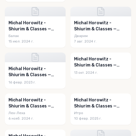
Michal Horowitz -
Michal Horowitz -
Shiurim & Classes —
Shiurim & Classes —
Balak 5784
Devarim 5784
Балак
Дварим
15 июл. 2024 г.
7 авг. 2024 г.
Michal Horowitz -
Shiurim & Classes —
Michal Horowitz -
Sukkos 5785
13 окт. 2024 г.
Shiurim & Classes —
Mishpotim 5783
16 февр. 2023 г.
Michal Horowitz -
Michal Horowitz -
Shiurim & Classes —
Shiurim & Classes —
Lech-Lecha 5785
Yisro 5785
Лех-Леха
Итро
6 нояб. 2024 г.
10 февр. 2025 г.