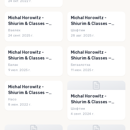
24 окт. 2022 г.
Michal Horowitz -
Michal Horowitz -
Shiurim & Classes —
Shiurim & Classes —
Vayelech 5785
Shoftim 5785
Ваелех
Шофтим
24 сент. 2025 г.
28 авг. 2025 г.
Michal Horowitz -
Michal Horowitz -
Shiurim & Classes —
Shiurim & Classes —
Balak 5785
Behaalotecha 5785
Балак
Бегаалотха
9 июл. 2025 г.
11 июн. 2025 г.
Michal Horowitz -
Shiurim & Classes —
Michal Horowitz -
Naso 5782
Насо
Shiurim & Classes —
8 июн. 2022 г.
Shoftim 5784
Шофтим
4 сент. 2024 г.