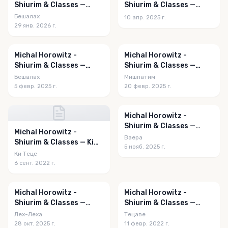
Shiurim & Classes —
Shiurim & Classes —
Beshalach 5786
Tsav 5785
Бешалах
10 апр. 2025 г.
29 янв. 2026 г.
Michal Horowitz -
Michal Horowitz -
Shiurim & Classes —
Shiurim & Classes —
Beshalach 5785
Mishpatim 5785
Бешалах
Мишпатим
5 февр. 2025 г.
20 февр. 2025 г.
Michal Horowitz -
Shiurim & Classes —
Michal Horowitz -
Vayeira 5786
Ваера
Shiurim & Classes — Ki
5 нояб. 2025 г.
Teitzei 5782
Ки Теце
6 сент. 2022 г.
Michal Horowitz -
Michal Horowitz -
Shiurim & Classes —
Shiurim & Classes —
Lech-Lecha 5786
Tetzaveh 5782
Лех-Леха
Тецаве
28 окт. 2025 г.
11 февр. 2022 г.