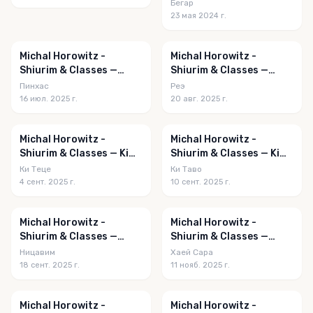
Behar 5784
Бегар
23 мая 2024 г.
Michal Horowitz -
Michal Horowitz -
Shiurim & Classes —
Shiurim & Classes —
Pinchas 5785
Re'eh 5785
Пинхас
Реэ
16 июл. 2025 г.
20 авг. 2025 г.
Michal Horowitz -
Michal Horowitz -
Shiurim & Classes — Ki
Shiurim & Classes — Ki
Teitzei 5785
Tavo 5785
Ки Теце
Ки Таво
4 сент. 2025 г.
10 сент. 2025 г.
Michal Horowitz -
Michal Horowitz -
Shiurim & Classes —
Shiurim & Classes —
Nitzavim 5785
Chayei Sarah 5786
Ницавим
Хаей Сара
18 сент. 2025 г.
11 нояб. 2025 г.
Michal Horowitz -
Michal Horowitz -