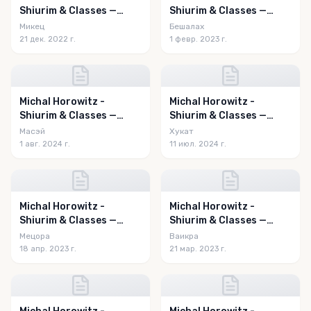
Shiurim & Classes —
Shiurim & Classes —
Mikeitz 5783
Beshalach 5783
Микец
Бешалах
21 дек. 2022 г.
1 февр. 2023 г.
Michal Horowitz -
Michal Horowitz -
Shiurim & Classes —
Shiurim & Classes —
Matos-Massei 5784
Chukas 5784
Масэй
Хукат
1 авг. 2024 г.
11 июл. 2024 г.
Michal Horowitz -
Michal Horowitz -
Shiurim & Classes —
Shiurim & Classes —
Tazria - Metzora 5783
Vayikra 5783
Мецора
Ваикра
18 апр. 2023 г.
21 мар. 2023 г.