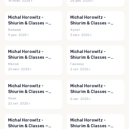
14 нояб. 2024 г.
26 дек. 2025 г.
Michal Horowitz -
Michal Horowitz -
Shiurim & Classes —
Shiurim & Classes —
Vayeishev 5786
Chukas 5785
Ваешев
Хукат
9 дек. 2025 г.
3 июл. 2025 г.
Michal Horowitz -
Michal Horowitz -
Shiurim & Classes —
Shiurim & Classes —
Matos-Massei 5785
Ha'azinu 5786
Масэй
Гаазину
23 июл. 2025 г.
2 окт. 2025 г.
Michal Horowitz -
Michal Horowitz -
Shiurim & Classes —
Shiurim & Classes —
Noach 5786
Va'etchanan 5785
Ноах
6 авг. 2025 г.
22 окт. 2025 г.
Michal Horowitz -
Michal Horowitz -
Shiurim & Classes —
Shiurim & Classes —