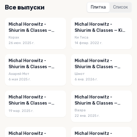
Все выпуски
Плитка
Список
Michal Horowitz -
Michal Horowitz -
Shiurim & Classes —
Shiurim & Classes — Ki
Korach 5785
Sisa 5782
Корах
Ки Тиса
26 июн. 2025 г.
14 февр. 2022 г.
Michal Horowitz -
Michal Horowitz -
Shiurim & Classes —
Shiurim & Classes —
Acharei Mos - Kedoshim
Shemos 5786
Ахарей Мот
Шмот
5785
6 мая 2025 г.
6 янв. 2026 г.
Michal Horowitz -
Michal Horowitz -
Shiurim & Classes —
Shiurim & Classes —
Vayak'hel 5785
Va'eira 5785
Ваэра
19 мар. 2025 г.
22 янв. 2025 г.
Michal Horowitz -
Michal Horowitz -