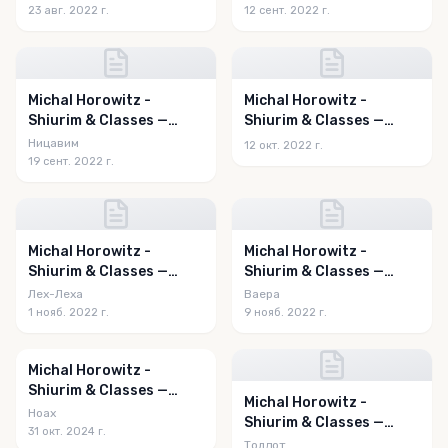
23 авг. 2022 г.
12 сент. 2022 г.
Michal Horowitz -
Michal Horowitz -
Shiurim & Classes —
Shiurim & Classes —
Nitzavim 5782
V'Zot HaBerachah 5783
Ницавим
12 окт. 2022 г.
19 сент. 2022 г.
Michal Horowitz -
Michal Horowitz -
Shiurim & Classes —
Shiurim & Classes —
Lech Lecha 5783
Vayeira 5783
Лех-Леха
Ваера
1 нояб. 2022 г.
9 нояб. 2022 г.
Michal Horowitz -
Shiurim & Classes —
Michal Horowitz -
Noach 5785
Ноах
Shiurim & Classes —
31 окт. 2024 г.
Toldos 5783
Толдот