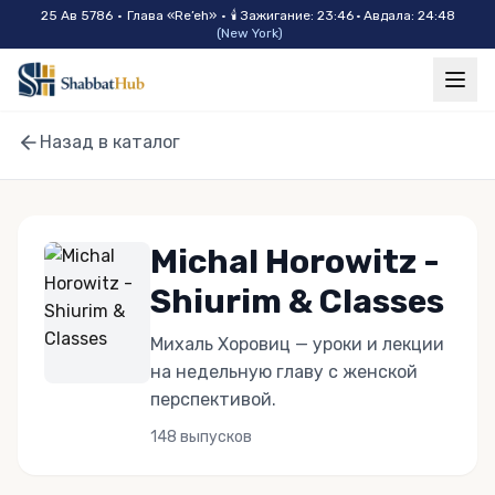
Skip to main content
25 Ав 5786
•
Глава «
Re’eh
»
•
🕯
Зажигание
:
23:46
·
Авдала
:
24:48
(
New York
)
Назад в каталог
Michal Horowitz -
Shiurim & Classes
Михаль Хоровиц — уроки и лекции
на недельную главу с женской
перспективой.
148
выпусков