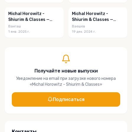
Michal Horowitz -
Michal Horowitz -
Shiurim & Classes —
Shiurim & Classes —
Vayigash 5785
Vayeishev 5785
Ваигаш
Ваешев
1 янв. 2025 г.
19 дек. 2024 г.
Получайте новые выпуски
Уведомление на email при загрузке нового номера
«
Michal Horowitz - Shiurim & Classes
»
Подписаться
Контакты