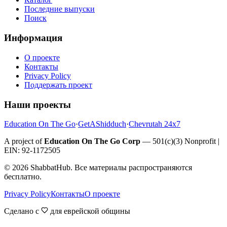
Последние выпуски
Поиск
Информация
О проекте
Контакты
Privacy Policy
Поддержать проект
Наши проекты
Education On The Go
·
GetAShidduch
·
Chevrutah 24x7
A project of
Education On The Go Corp
— 501(c)(3) Nonprofit |
EIN: 92-1172505
©
2026
ShabbatHub. Все материалы распространяются
бесплатно.
Privacy Policy
Контакты
О проекте
Сделано с
для еврейской общины