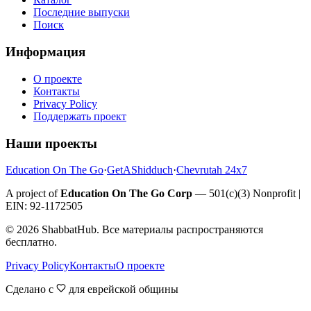
Последние выпуски
Поиск
Информация
О проекте
Контакты
Privacy Policy
Поддержать проект
Наши проекты
Education On The Go
·
GetAShidduch
·
Chevrutah 24x7
A project of
Education On The Go Corp
— 501(c)(3) Nonprofit |
EIN: 92-1172505
©
2026
ShabbatHub. Все материалы распространяются
бесплатно.
Privacy Policy
Контакты
О проекте
Сделано с
для еврейской общины