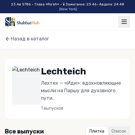
Skip to main content
23 Ав 5786
•
Глава «
Re’eh
»
•
🕯
Зажигание
:
23:46
·
Авдала
:
24:48
(
New York
)
Назад в каталог
Lechteich
Лехтех — «Иди»: вдохновляющие
мысли на Паршу для духовного
пути.
1
выпусков
Все выпуски
Плитка
Список