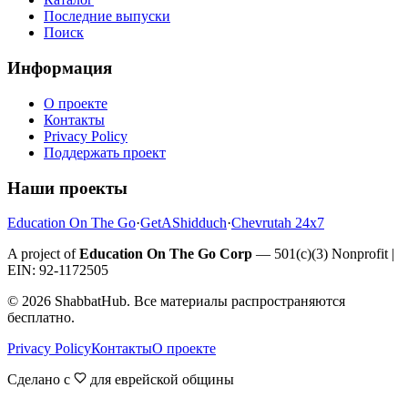
Последние выпуски
Поиск
Информация
О проекте
Контакты
Privacy Policy
Поддержать проект
Наши проекты
Education On The Go
·
GetAShidduch
·
Chevrutah 24x7
A project of
Education On The Go Corp
— 501(c)(3) Nonprofit |
EIN: 92-1172505
©
2026
ShabbatHub. Все материалы распространяются
бесплатно.
Privacy Policy
Контакты
О проекте
Сделано с
для еврейской общины