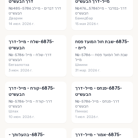
מייל⁩-דרך הבעש״ט
דרך הבעש״ט
№476_5786‎⁨במדבר - מייל⁩-דרך
№485-5786 ב‎⁨דברים - מייל⁩ דרך
הבעש״ט
הבעש״ט
Дварим
Бамидбар
14 июл. 2026 г.
15 мая 2026 г.
-5786-‎⁨שבת חול המועד פסח
-5786-‎⁨שלח - מייל⁩-דרך
- מייל ⁩
הבעש״ט
№-5786-‎⁨שבת חול המועד פסח -
№-5786-‎⁨שלח - מייל⁩-דרך
מייל ⁩
הבעש״ט
Бегаалотха
Шмини
3 июн. 2026 г.
31 мар. 2026 г.
-5786-‎⁨פנחס - מייל⁩-דרך
-5786-‎⁨קורח - מייל⁩-דרך
הבעש״ט
הבעש״ט
№-5786-‎⁨פנחס - מייל⁩-דרך
№-5786-‎⁨קורח - מייל⁩-דרך
הבעש״ט
הבעש״ט
Шлах
Пинхас
10 июн. 2026 г.
1 июл. 2026 г.
-5786-‎⁨אמור - מייל⁩-דרך
-5786-‎⁨בהעלותך -