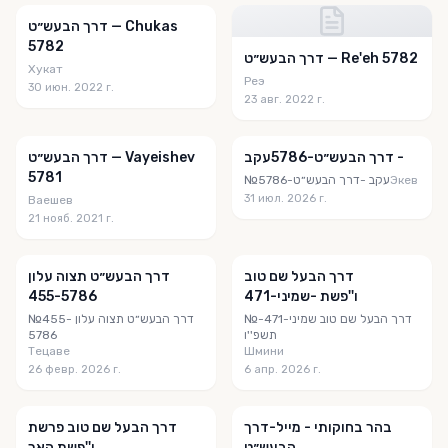
דרך הבעש״ט — Chukas
5782
דרך הבעש״ט — Re'eh 5782
Хукат
Реэ
30 июн. 2022 г.
23 авг. 2022 г.
דרך הבעש״ט-5786‎⁨עקב -
דרך הבעש״ט — Vayeishev
5781
№דרך הבעש״ט-5786‎⁨עקב -
Экев
31 июл. 2026 г.
Ваешев
21 нояб. 2021 г.
‎⁨דרך הבעל שם טוב
דרך הבעש״ט תצוה עלון
455-5786
שמיני-471- תשפ''ו⁩
№‎⁨דרך הבעל שם טוב שמיני-471-
№דרך הבעש״ט תצוה עלון 455-
5786
Тецаве
Шмини
26 февр. 2026 г.
6 апр. 2026 г.
‎⁨בהר בחוקותי - מייל⁩-דרך
‎⁨דרך הבעל שם טוב פרשת
הבעש״ט
ראה תשפ''ו⁩