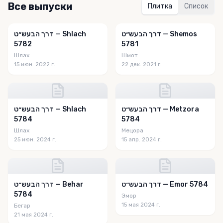
Все выпуски
Плитка
Список
דרך הבעש״ט — Shemos
דרך הבעש״ט — Shlach
5782
5781
Шлах
Шмот
15 июн. 2022 г.
22 дек. 2021 г.
דרך הבעש״ט — Metzora
דרך הבעש״ט — Shlach
5784
5784
Шлах
Мецора
25 июн. 2024 г.
15 апр. 2024 г.
דרך הבעש״ט — Emor 5784
דרך הבעש״ט — Behar
5784
Эмор
15 мая 2024 г.
Бегар
21 мая 2024 г.