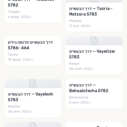
5782
דרך הבעש״ט — Tazria -
Тецаве
Metzora 5783
6 февр. 2022 г.
Мецора
17 апр. 2023 г.
‎⁨דרך הבעשייט תרומה גיליון
464 -5786
דרך הבעש״ט — Vayeitzei
Трума
5783
18 февр. 2026 г.
Ваеце
28 нояб. 2022 г.
דרך הבעש״ט —
Behaalotecha 5782
דרך הבעש״ט — Vayelech
Бегаалотха
5783
8 июн. 2022 г.
Ваелех
28 сент. 2022 г.