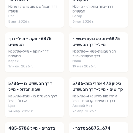
№‎⁨בהר בחוקותי - מייל⁩-דרך
№‎⁨דרך הבעל שם טוב פרשת ראה
הבעש״ט
Реэ
Бегар
5 авг. 2026 г.
6 мая 2026 г.
5786-‎⁨חג השבועות-נשא -
5786-‎⁨חוקת - מייל⁩-דרך
מייל⁩-דרך הבעש״ט
הבעש״ט
№5786-‎⁨חג השבועות-נשא -
№5786-‎⁨חוקת - מייל⁩-דרך
מייל⁩-דרך הבעש״ט
הבעש״ט
Корах
Насо
17 июн. 2026 г.
19 мая 2026 г.
5786-גיליון 473 ‎⁨אחרי מות
5786-דרך הבעש״ט צו -
קדושים - מייל⁩-דרך הבעש״ט
№5786-גיליון 473 ‎⁨אחרי מות
№5786-דרך הבעש״ט צו - שבת
קדושים - מייל⁩-דרך הבעש״ט
Цав
Ахарей Мот
24 мар. 2026 г.
23 апр. 2026 г.
476_5786‎⁨במדבר -
485-5786 ב‎⁨דברים - מייל⁩