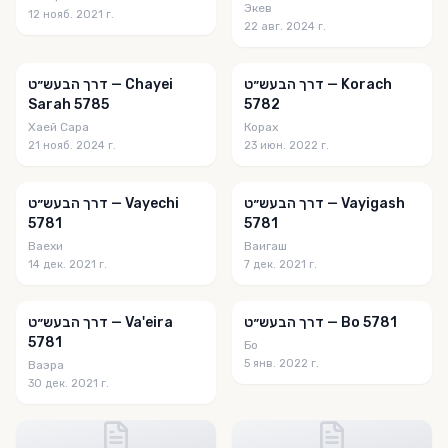
Экев
12 нояб. 2021 г.
22 авг. 2024 г.
דרך הבעש״ט — Korach
דרך הבעש״ט — Chayei
Sarah 5785
5782
Хаей Сара
Корах
21 нояб. 2024 г.
23 июн. 2022 г.
דרך הבעש״ט — Vayigash
דרך הבעש״ט — Vayechi
5781
5781
Ваехи
Ваигаш
14 дек. 2021 г.
7 дек. 2021 г.
דרך הבעש״ט — Bo 5781
דרך הבעש״ט — Va'eira
5781
Бо
5 янв. 2022 г.
Ваэра
30 дек. 2021 г.