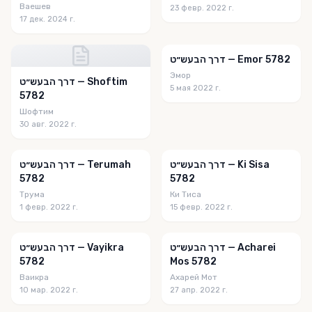
Ваешев
23 февр. 2022 г.
17 дек. 2024 г.
דרך הבעש״ט — Emor 5782
Эмор
דרך הבעש״ט — Shoftim
5 мая 2022 г.
5782
Шофтим
30 авг. 2022 г.
דרך הבעש״ט — Ki Sisa
דרך הבעש״ט — Terumah
5782
5782
Трума
Ки Тиса
1 февр. 2022 г.
15 февр. 2022 г.
דרך הבעש״ט — Acharei
דרך הבעש״ט — Vayikra
5782
Mos 5782
Ваикра
Ахарей Мот
10 мар. 2022 г.
27 апр. 2022 г.