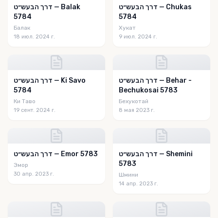
דרך הבעש״ט — Chukas
דרך הבעש״ט — Balak
5784
5784
Балак
Хукат
18 июл. 2024 г.
9 июл. 2024 г.
דרך הבעש״ט — Behar -
דרך הבעש״ט — Ki Savo
5784
Bechukosai 5783
Ки Таво
Бехукотай
19 сент. 2024 г.
8 мая 2023 г.
דרך הבעש״ט — Shemini
דרך הבעש״ט — Emor 5783
5783
Эмор
30 апр. 2023 г.
Шмини
14 апр. 2023 г.