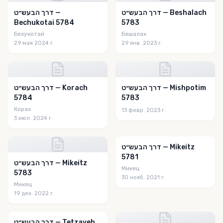
דרך הבעש״ט — Beshalach
דרך הבעש״ט —
Bechukotai 5784
5783
Бехукотай
Бешалах
29 мая 2024 г.
29 янв. 2023 г.
דרך הבעש״ט — Mishpotim
דרך הבעש״ט — Korach
5784
5783
Корах
13 февр. 2023 г.
3 июл. 2024 г.
דרך הבעש״ט — Mikeitz
5781
דרך הבעש״ט — Mikeitz
Микец
5783
30 нояб. 2021 г.
Микец
19 дек. 2022 г.
דרך הבעש״ט — Tetzaveh