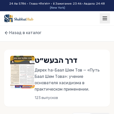
Skip to main content
24 Ав 5786
•
Глава «
Re’eh
»
•
🕯
Зажигание
:
23:46
·
Авдала
:
24:48
(
New York
)
Назад в каталог
דרך הבעש״ט
Дерех hа-Баал Шем Тов — «Путь
Баал Шем Това»: учение
основателя хасидизма в
практическом применении.
123
выпусков