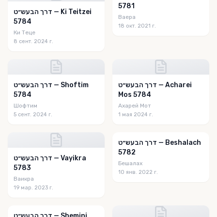
5781
דרך הבעש״ט — Ki Teitzei
Ваера
5784
18 окт. 2021 г.
Ки Теце
8 сент. 2024 г.
דרך הבעש״ט — Acharei
דרך הבעש״ט — Shoftim
5784
Mos 5784
Шофтим
Ахарей Мот
5 сент. 2024 г.
1 мая 2024 г.
דרך הבעש״ט — Beshalach
5782
דרך הבעש״ט — Vayikra
Бешалах
5783
10 янв. 2022 г.
Ваикра
19 мар. 2023 г.
דרך הבעש״ט — Shemini