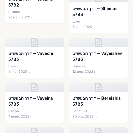
5782
דרך הבעש״ט — Shemos
Шмини
5783
23 мар. 2022 г.
Шмот
8 янв. 2023 г.
דרך הבעש״ט — Vayeishev
דרך הבעש״ט — Vayechi
5783
5783
Ваехи
Ваешев
1 янв. 2023 г.
12 дек. 2022 г.
דרך הבעש״ט — Bereishis
דרך הבעש״ט — Vayeira
5783
5783
Ваера
Берешит
7 нояб. 2022 г.
20 окт. 2022 г.