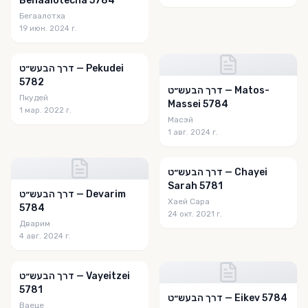
Behaalotecha 5784
Бегаалотха
19 июн. 2024 г.
דרך הבעש״ט — Pekudei
5782
דרך הבעש״ט — Matos-
Пкудей
Massei 5784
1 мар. 2022 г.
Масэй
1 авг. 2024 г.
דרך הבעש״ט — Chayei
Sarah 5781
דרך הבעש״ט — Devarim
Хаей Сара
5784
24 окт. 2021 г.
Дварим
4 авг. 2024 г.
דרך הבעש״ט — Vayeitzei
5781
דרך הבעש״ט — Eikev 5784
Ваеце