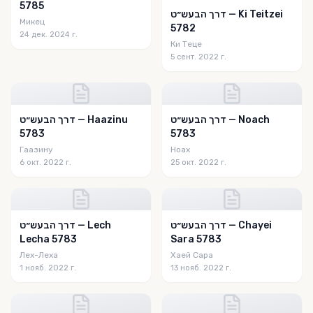
5785
דרך הבעש״ט — Ki Teitzei
Микец
5782
24 дек. 2024 г.
Ки Теце
5 сент. 2022 г.
דרך הבעש״ט — Noach
דרך הבעש״ט — Haazinu
5783
5783
Гаазину
Ноах
6 окт. 2022 г.
25 окт. 2022 г.
דרך הבעש״ט — Chayei
דרך הבעש״ט — Lech
Lecha 5783
Sara 5783
Лех-Леха
Хаей Сара
1 нояб. 2022 г.
13 нояб. 2022 г.