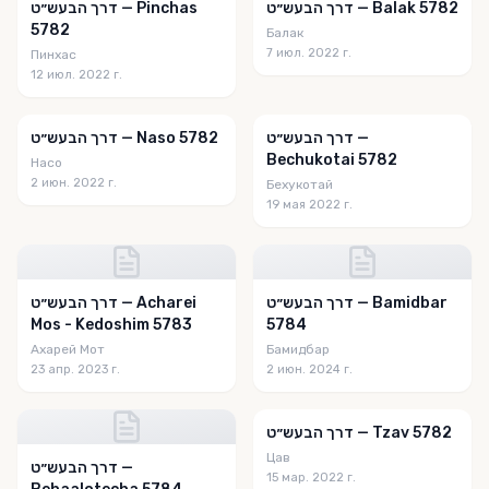
דרך הבעש״ט — Balak 5782
דרך הבעש״ט — Pinchas
5782
Балак
7 июл. 2022 г.
Пинхас
12 июл. 2022 г.
דרך הבעש״ט —
דרך הבעש״ט — Naso 5782
Bechukotai 5782
Насо
2 июн. 2022 г.
Бехукотай
19 мая 2022 г.
דרך הבעש״ט — Bamidbar
דרך הבעש״ט — Acharei
Mos - Kedoshim 5783
5784
Ахарей Мот
Бамидбар
23 апр. 2023 г.
2 июн. 2024 г.
דרך הבעש״ט — Tzav 5782
Цав
דרך הבעש״ט —
15 мар. 2022 г.