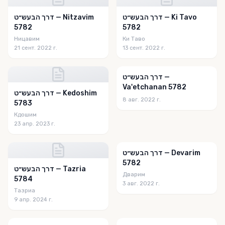
דרך הבעש״ט — Ki Tavo
דרך הבעש״ט — Nitzavim
5782
5782
Ницавим
Ки Таво
21 сент. 2022 г.
13 сент. 2022 г.
דרך הבעש״ט —
Va'etchanan 5782
דרך הבעש״ט — Kedoshim
8 авг. 2022 г.
5783
Кдошим
23 апр. 2023 г.
דרך הבעש״ט — Devarim
5782
דרך הבעש״ט — Tazria
Дварим
5784
3 авг. 2022 г.
Тазриа
9 апр. 2024 г.