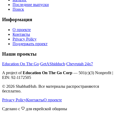
Последние выпуски
Поиск
Информация
О проекте
Контакты
Privacy Policy
Поддержать проект
Наши проекты
Education On The Go
·
GetAShidduch
·
Chevrutah 24x7
A project of
Education On The Go Corp
— 501(c)(3) Nonprofit |
EIN: 92-1172505
©
2026
ShabbatHub. Все материалы распространяются
бесплатно.
Privacy Policy
Контакты
О проекте
Сделано с
для еврейской общины