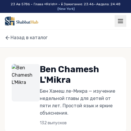
Skip to main content
23 Ав 5786
•
Глава «
Re’eh
»
•
🕯
Зажигание
:
23:46
·
Авдала
:
24:48
(
New York
)
Назад в каталог
Ben Chamesh
L'Mikra
Бен Хамеш ле-Микра — изучение
недельной главы для детей от
пяти лет. Простой язык и яркие
объяснения.
132
выпусков