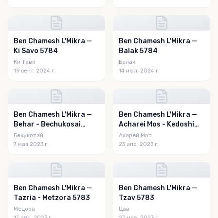
Ben Chamesh L'Mikra —
Ben Chamesh L'Mikra —
Ki Savo 5784
Balak 5784
Ки Таво
Балак
19 сент. 2024 г.
14 июл. 2024 г.
Ben Chamesh L'Mikra —
Ben Chamesh L'Mikra —
Behar - Bechukosai
Acharei Mos - Kedoshim
5783
5783
Бехукотай
Ахарей Мот
7 мая 2023 г.
23 апр. 2023 г.
Ben Chamesh L'Mikra —
Ben Chamesh L'Mikra —
Tazria - Metzora 5783
Tzav 5783
Мецора
Цав
17 апр. 2023 г.
27 мар. 2023 г.