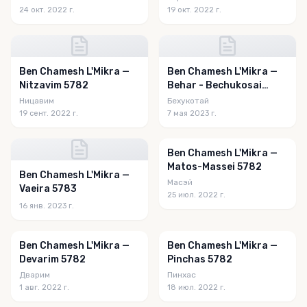
24 окт. 2022 г.
19 окт. 2022 г.
Ben Chamesh L'Mikra —
Ben Chamesh L'Mikra —
Nitzavim 5782
Behar - Bechukosai
5783
Ницавим
Бехукотай
19 сент. 2022 г.
7 мая 2023 г.
Ben Chamesh L'Mikra —
Matos-Massei 5782
Ben Chamesh L'Mikra —
Масэй
Vaeira 5783
25 июл. 2022 г.
16 янв. 2023 г.
Ben Chamesh L'Mikra —
Ben Chamesh L'Mikra —
Devarim 5782
Pinchas 5782
Дварим
Пинхас
1 авг. 2022 г.
18 июл. 2022 г.