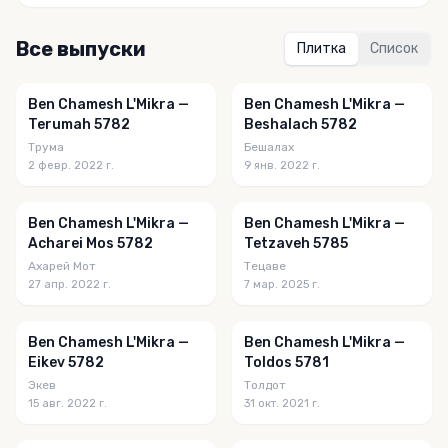
Все выпуски
Плитка
Список
Ben Chamesh L'Mikra —
Ben Chamesh L'Mikra —
Terumah 5782
Beshalach 5782
Трума
Бешалах
2 февр. 2022 г.
9 янв. 2022 г.
Ben Chamesh L'Mikra —
Ben Chamesh L'Mikra —
Acharei Mos 5782
Tetzaveh 5785
Ахарей Мот
Тецаве
27 апр. 2022 г.
7 мар. 2025 г.
Ben Chamesh L'Mikra —
Ben Chamesh L'Mikra —
Eikev 5782
Toldos 5781
Экев
Толдот
15 авг. 2022 г.
31 окт. 2021 г.