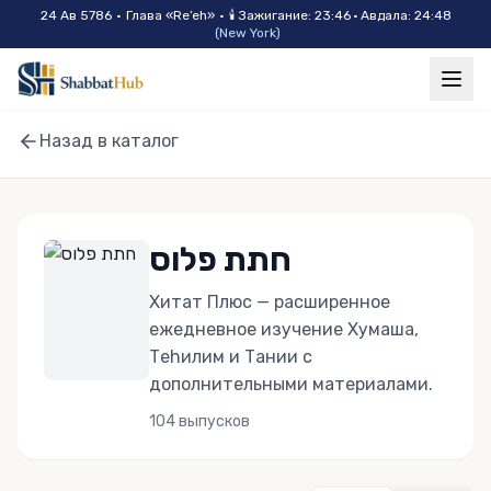
Skip to main content
24 Ав 5786
•
Глава «
Re’eh
»
•
🕯
Зажигание
:
23:46
·
Авдала
:
24:48
(
New York
)
Назад в каталог
חתת פלוס
Хитат Плюс — расширенное
ежедневное изучение Хумаша,
Теhилим и Тании с
дополнительными материалами.
104
выпусков