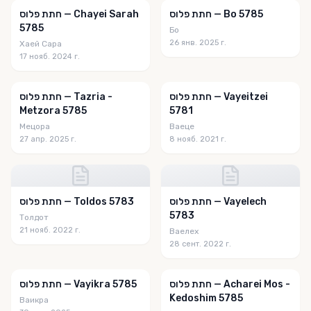
חתת פלוס — Bo 5785
חתת פלוס — Chayei Sarah
5785
Бо
26 янв. 2025 г.
Хаей Сара
17 нояб. 2024 г.
חתת פלוס — Vayeitzei
חתת פלוס — Tazria -
Metzora 5785
5781
Мецора
Ваеце
27 апр. 2025 г.
8 нояб. 2021 г.
חתת פלוס — Vayelech
חתת פלוס — Toldos 5783
5783
Толдот
21 нояб. 2022 г.
Ваелех
28 сент. 2022 г.
חתת פלוס — Acharei Mos -
חתת פלוס — Vayikra 5785
Kedoshim 5785
Ваикра