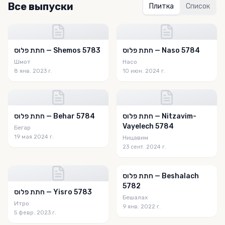
Все выпуски
Плитка
Список
חתת פלוס — Naso 5784
חתת פלוס — Shemos 5783
Шмот
Насо
8 янв. 2023 г.
10 июн. 2024 г.
חתת פלוס — Nitzavim-
חתת פלוס — Behar 5784
Vayelech 5784
Бегар
19 мая 2024 г.
Ницавим
23 сент. 2024 г.
חתת פלוס — Beshalach
5782
חתת פלוס — Yisro 5783
Бешалах
Итро
9 янв. 2022 г.
5 февр. 2023 г.