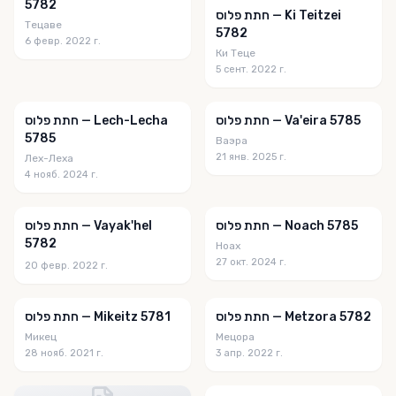
5782
חתת פלוס — Ki Teitzei
Тецаве
5782
6 февр. 2022 г.
Ки Теце
5 сент. 2022 г.
חתת פלוס — Va'eira 5785
חתת פלוס — Lech-Lecha
5785
Ваэра
21 янв. 2025 г.
Лех-Леха
4 нояб. 2024 г.
חתת פלוס — Noach 5785
חתת פלוס — Vayak'hel
5782
Ноах
27 окт. 2024 г.
20 февр. 2022 г.
חתת פלוס — Metzora 5782
חתת פלוס — Mikeitz 5781
Микец
Мецора
28 нояб. 2021 г.
3 апр. 2022 г.