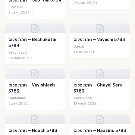
חתת פלוס — Shoftim 5784
23 мар. 2025 г.
Шофтим
2 сент. 2024 г.
חתת פלוס — Vayechi 5783
חתת פלוס — Bechukotai
5784
Ваехи
1 янв. 2023 г.
Бехукотай
26 мая 2024 г.
חתת פלוס — Chayei Sara
חתת פלוס — Vayishlach
5783
5783
Вайишлах
Хаей Сара
5 дек. 2022 г.
13 нояб. 2022 г.
חתת פלוס — Haazinu 5783
חתת פלוס — Noach 5783