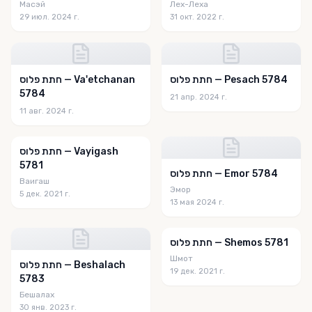
Масэй
Лех-Леха
29 июл. 2024 г.
31 окт. 2022 г.
חתת פלוס — Pesach 5784
חתת פלוס — Va'etchanan
5784
21 апр. 2024 г.
11 авг. 2024 г.
חתת פלוס — Vayigash
5781
חתת פלוס — Emor 5784
Ваигаш
Эмор
5 дек. 2021 г.
13 мая 2024 г.
חתת פלוס — Shemos 5781
Шмот
חתת פלוס — Beshalach
19 дек. 2021 г.
5783
Бешалах
30 янв. 2023 г.