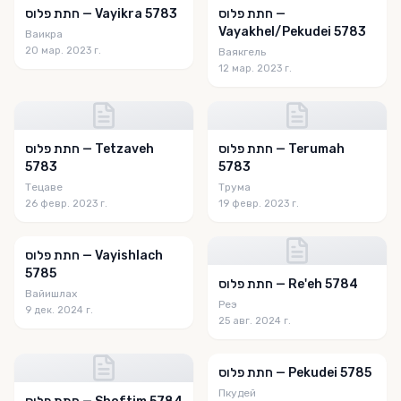
חתת פלוס —
חתת פלוס — Vayikra 5783
Vayakhel/Pekudei 5783
Ваикра
20 мар. 2023 г.
Ваякгель
12 мар. 2023 г.
חתת פלוס — Terumah
חתת פלוס — Tetzaveh
5783
5783
Тецаве
Трума
26 февр. 2023 г.
19 февр. 2023 г.
חתת פלוס — Vayishlach
5785
חתת פלוס — Re'eh 5784
Вайишлах
Реэ
9 дек. 2024 г.
25 авг. 2024 г.
חתת פלוס — Pekudei 5785
Пкудей