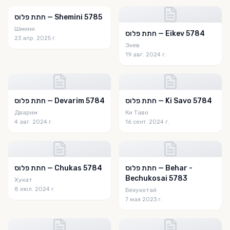
חתת פלוס — Shemini 5785
Шмини
חתת פלוס — Eikev 5784
23 апр. 2025 г.
Экев
19 авг. 2024 г.
חתת פלוס — Ki Savo 5784
חתת פלוס — Devarim 5784
Дварим
Ки Таво
4 авг. 2024 г.
16 сент. 2024 г.
חתת פלוס — Behar -
חתת פלוס — Chukas 5784
Bechukosai 5783
Хукат
8 июл. 2024 г.
Бехукотай
7 мая 2023 г.