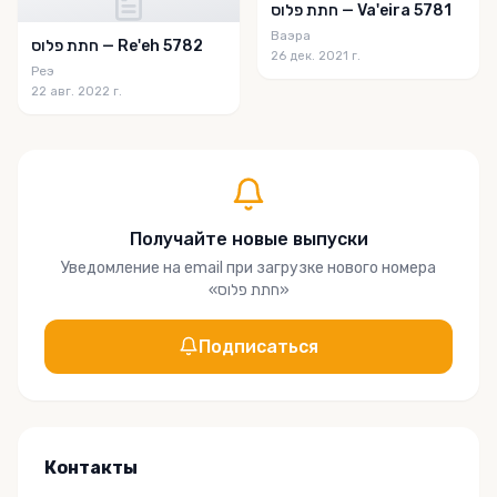
חתת פלוס — Va'eira 5781
Ваэра
חתת פלוס — Re'eh 5782
26 дек. 2021 г.
Реэ
22 авг. 2022 г.
Получайте новые выпуски
Уведомление на email при загрузке нового номера
«
חתת פלוס
»
Подписаться
Контакты