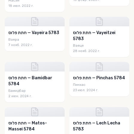
Масэй
18 июл. 2022 г.
חתת פלוס — Vayeitzei
חתת פלוס — Vayeira 5783
5783
Ваера
7 нояб. 2022 г.
Ваеце
28 нояб. 2022 г.
חתת פלוס — Pinchas 5784
חתת פלוס — Bamidbar
5784
Пинхас
23 июл. 2024 г.
Бамидбар
2 июн. 2024 г.
חתת פלוס — Lech Lecha
חתת פלוס — Matos-
Massei 5784
5783