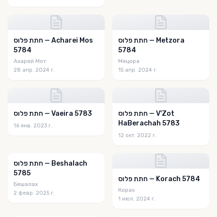
חתת פלוס — Metzora
חתת פלוס — Acharei Mos
5784
5784
Ахарей Мот
Мецора
28 апр. 2024 г.
15 апр. 2024 г.
חתת פלוס — V'Zot
חתת פלוס — Vaeira 5783
HaBerachah 5783
16 янв. 2023 г.
12 окт. 2022 г.
חתת פלוס — Beshalach
5785
חתת פלוס — Korach 5784
Бешалах
Корах
2 февр. 2025 г.
1 июл. 2024 г.