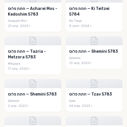
חתת פלוס — Ki Teitzei
חתת פלוס — Acharei Mos -
Kedoshim 5783
5784
Ахарей Мот
Ки Теце
23 апр. 2023 г.
8 сент. 2024 г.
חתת פלוס — Shemini 5783
חתת פלוס — Tazria -
Metzora 5783
Шмини
10 апр. 2023 г.
Мецора
17 апр. 2023 г.
חתת פלוס — Tzav 5783
חתת פלוס — Shemini 5783
Шмини
Цав
2 апр. 2023 г.
26 мар. 2023 г.