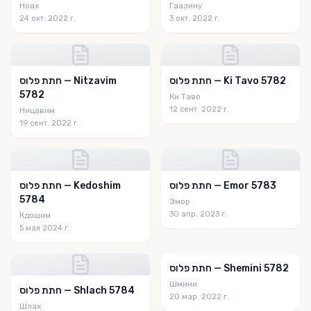
Ноах
Гаазину
24 окт. 2022 г.
3 окт. 2022 г.
חתת פלוס — Ki Tavo 5782
חתת פלוס — Nitzavim
5782
Ки Таво
12 сент. 2022 г.
Ницавим
19 сент. 2022 г.
חתת פלוס — Emor 5783
חתת פלוס — Kedoshim
5784
Эмор
30 апр. 2023 г.
Кдошим
5 мая 2024 г.
חתת פלוס — Shemini 5782
Шмини
חתת פלוס — Shlach 5784
20 мар. 2022 г.
Шлах