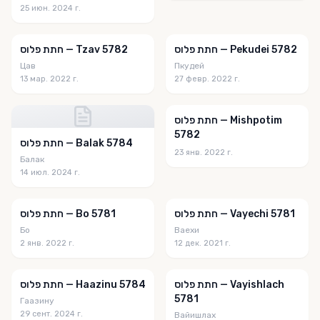
25 июн. 2024 г.
חתת פלוס — Pekudei 5782
חתת פלוס — Tzav 5782
Цав
Пкудей
13 мар. 2022 г.
27 февр. 2022 г.
חתת פלוס — Mishpotim
5782
חתת פלוס — Balak 5784
23 янв. 2022 г.
Балак
14 июл. 2024 г.
חתת פלוס — Vayechi 5781
חתת פלוס — Bo 5781
Бо
Ваехи
2 янв. 2022 г.
12 дек. 2021 г.
חתת פלוס — Vayishlach
חתת פלוס — Haazinu 5784
5781
Гаазину
29 сент. 2024 г.
Вайишлах