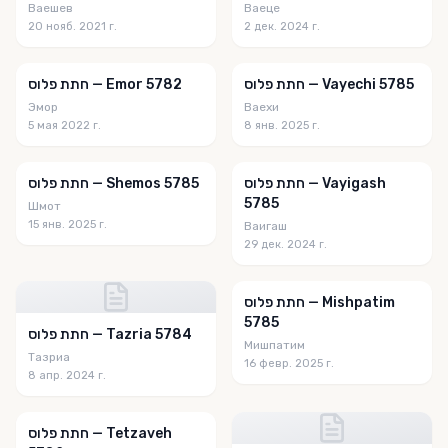
Ваешев
Ваеце
20 нояб. 2021 г.
2 дек. 2024 г.
חתת פלוס — Vayechi 5785
חתת פלוס — Emor 5782
Эмор
Ваехи
5 мая 2022 г.
8 янв. 2025 г.
חתת פלוס — Vayigash
חתת פלוס — Shemos 5785
5785
Шмот
15 янв. 2025 г.
Ваигаш
29 дек. 2024 г.
חתת פלוס — Mishpatim
5785
חתת פלוס — Tazria 5784
Мишпатим
Тазриа
16 февр. 2025 г.
8 апр. 2024 г.
חתת פלוס — Tetzaveh