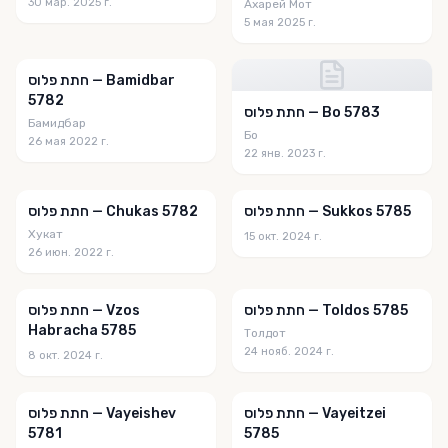
30 мар. 2025 г.
Ахарей Мот
5 мая 2025 г.
חתת פלוס — Bamidbar
5782
חתת פלוס — Bo 5783
Бамидбар
Бо
26 мая 2022 г.
22 янв. 2023 г.
חתת פלוס — Sukkos 5785
חתת פלוס — Chukas 5782
Хукат
15 окт. 2024 г.
26 июн. 2022 г.
חתת פלוס — Toldos 5785
חתת פלוס — Vzos
Habracha 5785
Толдот
24 нояб. 2024 г.
8 окт. 2024 г.
חתת פלוס — Vayeitzei
חתת פלוס — Vayeishev
5781
5785