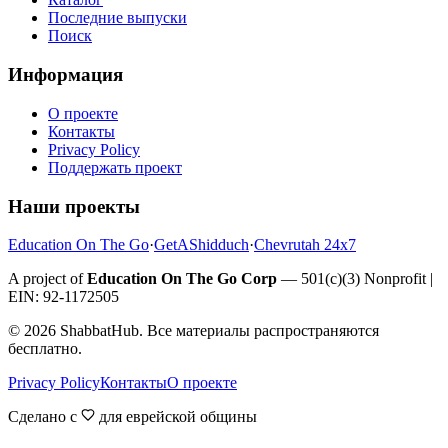
Последние выпуски
Поиск
Информация
О проекте
Контакты
Privacy Policy
Поддержать проект
Наши проекты
Education On The Go
·
GetAShidduch
·
Chevrutah 24x7
A project of
Education On The Go Corp
— 501(c)(3) Nonprofit |
EIN: 92-1172505
©
2026
ShabbatHub. Все материалы распространяются
бесплатно.
Privacy Policy
Контакты
О проекте
Сделано с
для еврейской общины