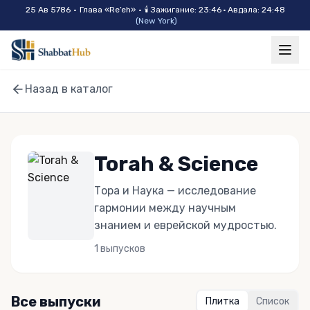
Skip to main content
25 Ав 5786
•
Глава «
Re’eh
»
•
🕯
Зажигание
:
23:46
·
Авдала
:
24:48
(
New York
)
Назад в каталог
Torah & Science
Тора и Наука — исследование
гармонии между научным
знанием и еврейской мудростью.
1
выпусков
Все выпуски
Плитка
Список