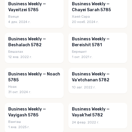
Business Weekly —
Business Weekly —
Vayeitzei 5785
Chayei Sarah 5785
Ваеце
Хаей Сара
4 дек. 2024 г.
20 нояб. 2024 г.
Business Weekly —
Business Weekly —
Beshalach 5782
Bereishit 5781
Бешалах
Берешит
12 янв. 2022 г.
1 окт. 2021 г.
Business Weekly — Noach
Business Weekly —
5785
Va'etchanan 5782
Ноах
10 авг. 2022 г.
31 окт. 2024 г.
Business Weekly —
Business Weekly —
Vayigash 5785
Vayak'hel 5782
Ваигаш
24 февр. 2022 г.
1 янв. 2025 г.