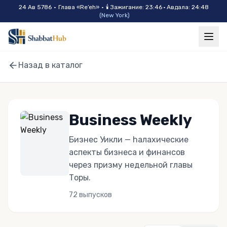
Skip to main content
24 Ав 5786
•
Глава «
Re’eh
»
•
🕯
Зажигание
:
23:46
·
Авдала
:
24:48
(
New York
)
Назад в каталог
Business Weekly
Бизнес Уикли — hалахические
аспекты бизнеса и финансов
через призму недельной главы
Торы.
72
выпусков