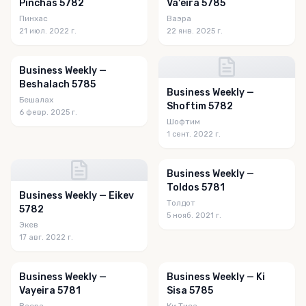
Pinchas 5782
Va'eira 5785
Пинхас
Ваэра
21 июл. 2022 г.
22 янв. 2025 г.
Business Weekly —
Beshalach 5785
Business Weekly —
Бешалах
Shoftim 5782
6 февр. 2025 г.
Шофтим
1 сент. 2022 г.
Business Weekly —
Toldos 5781
Business Weekly — Eikev
Толдот
5782
5 нояб. 2021 г.
Экев
17 авг. 2022 г.
Business Weekly —
Business Weekly — Ki
Vayeira 5781
Sisa 5785
Ваера
Ки Тиса