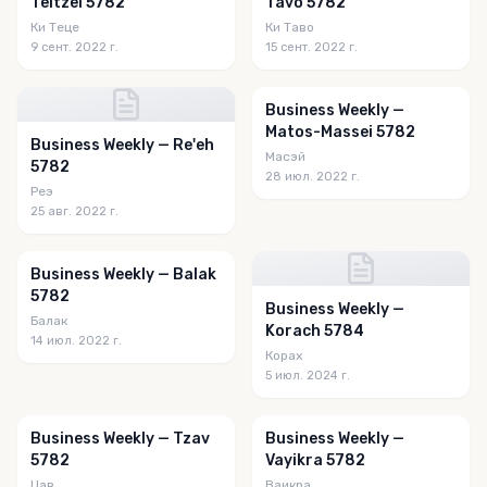
Teitzei 5782
Tavo 5782
Ки Теце
Ки Таво
9 сент. 2022 г.
15 сент. 2022 г.
Business Weekly —
Matos-Massei 5782
Business Weekly — Re'eh
Масэй
5782
28 июл. 2022 г.
Реэ
25 авг. 2022 г.
Business Weekly — Balak
5782
Business Weekly —
Балак
Korach 5784
14 июл. 2022 г.
Корах
5 июл. 2024 г.
Business Weekly — Tzav
Business Weekly —
5782
Vayikra 5782
Цав
Ваикра