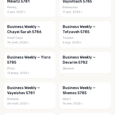
Mikeitz 5781
Vayishlach 5785
Микец
Вайишлах
2 дек. 2021 г.
11 дек. 2024 г.
Business Weekly —
Business Weekly —
Chayei Sarah 5786
Tetzaveh 5785
Хаей Сара
Тецаве
14 нояб. 2025 г.
5 мар. 2025 г.
Business Weekly — Yisro
Business Weekly —
5785
Devarim 5782
Итро
Дварим
13 февр. 2025 г.
Business Weekly —
Business Weekly —
Vayeishev 5781
Shemos 5785
Ваешев
Шмот
24 нояб. 2021 г.
16 янв. 2025 г.