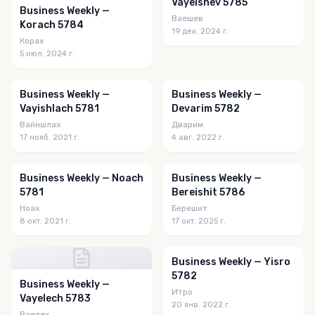
Vayeishev 5785
Business Weekly —
Ваешев
Korach 5784
19 дек. 2024 г.
Корах
5 июл. 2024 г.
Business Weekly —
Business Weekly —
Vayishlach 5781
Devarim 5782
Вайишлах
Дварим
17 нояб. 2021 г.
4 авг. 2022 г.
Business Weekly — Noach
Business Weekly —
5781
Bereishit 5786
Ноах
Берешит
8 окт. 2021 г.
17 окт. 2025 г.
Business Weekly — Yisro
5782
Business Weekly —
Итро
Vayelech 5783
20 янв. 2022 г.
Ваелех