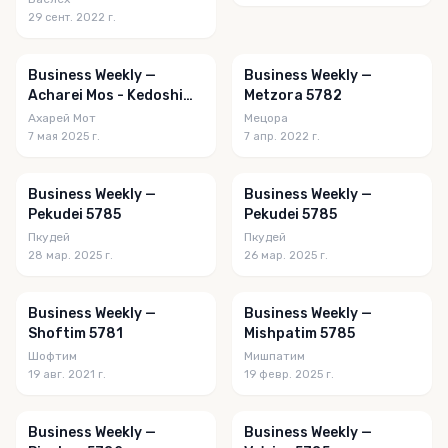
29 сент. 2022 г.
Business Weekly —
Business Weekly —
Acharei Mos - Kedoshim
Metzora 5782
5785
Ахарей Мот
Мецора
7 мая 2025 г.
7 апр. 2022 г.
Business Weekly —
Business Weekly —
Pekudei 5785
Pekudei 5785
Пкудей
Пкудей
28 мар. 2025 г.
26 мар. 2025 г.
Business Weekly —
Business Weekly —
Shoftim 5781
Mishpatim 5785
Шофтим
Мишпатим
19 авг. 2021 г.
19 февр. 2025 г.
Business Weekly —
Business Weekly —