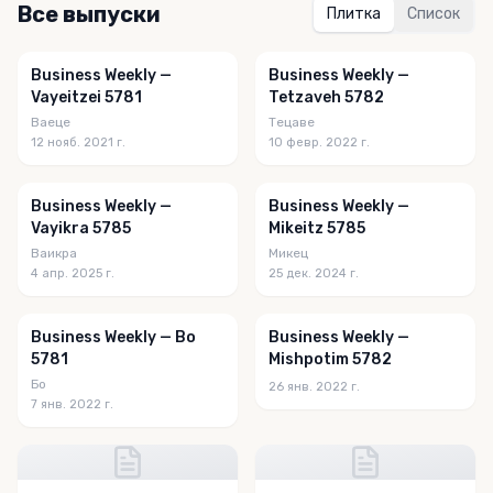
Все выпуски
Плитка
Список
Business Weekly —
Business Weekly —
Vayeitzei 5781
Tetzaveh 5782
Ваеце
Тецаве
12 нояб. 2021 г.
10 февр. 2022 г.
Business Weekly —
Business Weekly —
Vayikra 5785
Mikeitz 5785
Ваикра
Микец
4 апр. 2025 г.
25 дек. 2024 г.
Business Weekly — Bo
Business Weekly —
5781
Mishpotim 5782
Бо
26 янв. 2022 г.
7 янв. 2022 г.