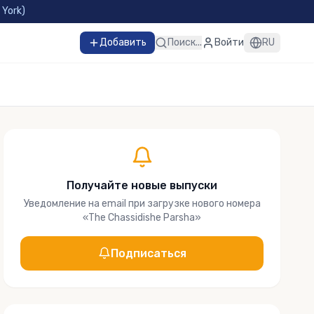
 York
)
Добавить
Поиск...
Войти
RU
Получайте новые выпуски
Уведомление на email при загрузке нового номера
«
The Chassidishe Parsha
»
Подписаться