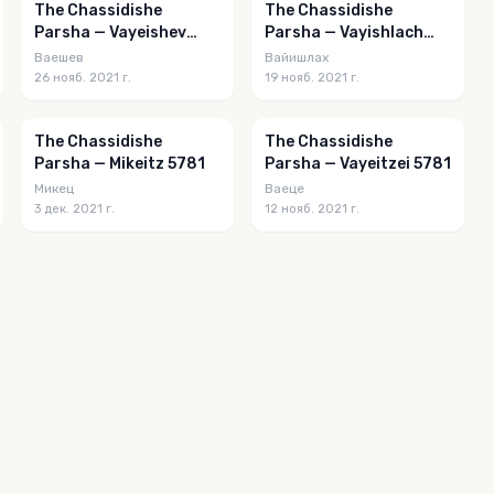
The Chassidishe
The Chassidishe
Parsha — Vayeishev
Parsha — Vayishlach
5781
5781
Ваешев
Вайишлах
26 нояб. 2021 г.
19 нояб. 2021 г.
The Chassidishe
The Chassidishe
Parsha — Mikeitz 5781
Parsha — Vayeitzei 5781
Микец
Ваеце
3 дек. 2021 г.
12 нояб. 2021 г.