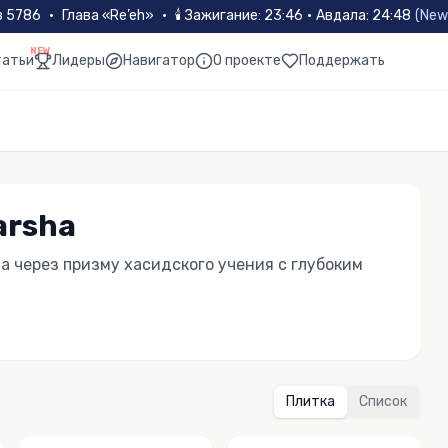
в 5786
•
Глава «
Re’eh
»
•
🕯
Зажигание
:
23:46
·
Авдала
:
24:48
(
New
NEW
татьи
Лидеры
Навигатор
О проекте
Поддержать
arsha
а через призму хасидского учения с глубоким
Плитка
Список