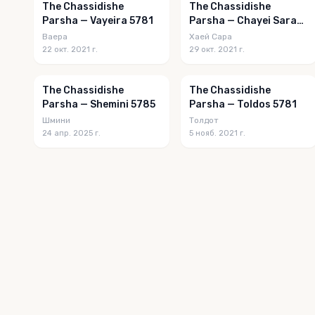
The Chassidishe
The Chassidishe
Parsha — Vayeira 5781
Parsha — Chayei Sarah
5781
Ваера
Хаей Сара
22 окт. 2021 г.
29 окт. 2021 г.
The Chassidishe
The Chassidishe
Parsha — Shemini 5785
Parsha — Toldos 5781
Шмини
Толдот
24 апр. 2025 г.
5 нояб. 2021 г.