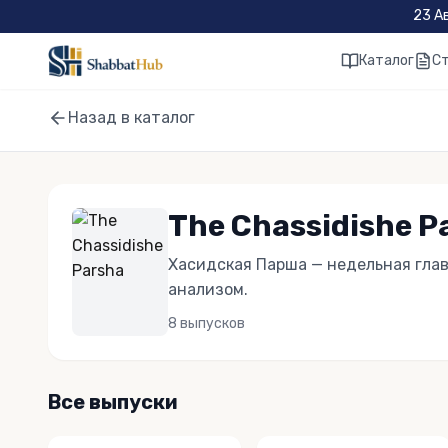
Skip to main content
23 А
Каталог
С
Назад в каталог
The Chassidishe P
Хасидская Парша — недельная глав
анализом.
8
выпусков
Все выпуски