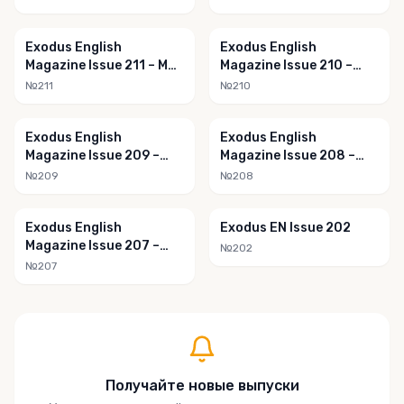
Exodus English
Exodus English
Magazine Issue 211 – May
Magazine Issue 210 –
2020
April 2020
№211
№210
Exodus English
Exodus English
Magazine Issue 209 –
Magazine Issue 208 –
March 2020
February 2020
№209
№208
Exodus English
Exodus EN Issue 202
Magazine Issue 207 –
№202
January 2020
№207
Получайте новые выпуски