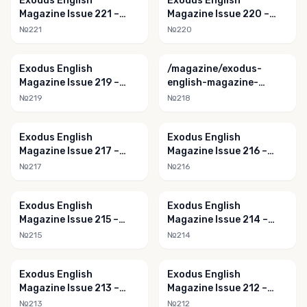
Exodus English
Exodus English
Magazine Issue 221 –
Magazine Issue 220 –
March 2021
February 2021
№221
№220
Exodus English
/magazine/exodus-
Magazine Issue 219 –
english-magazine-
January 2021
issue-218-december-
№219
№218
2020/
Exodus English
Exodus English
Magazine Issue 217 –
Magazine Issue 216 –
November 2020
October 2020
№217
№216
Exodus English
Exodus English
Magazine Issue 215 –
Magazine Issue 214 –
September 2020
August 2020
№215
№214
Exodus English
Exodus English
Magazine Issue 213 –
Magazine Issue 212 –
July 2020
June 2020
№213
№212