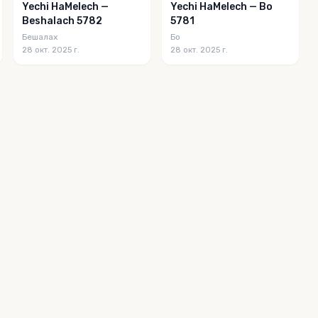
Yechi HaMelech —
Yechi HaMelech — Bo
Beshalach 5782
5781
Бешалах
Бо
28 окт. 2025 г.
28 окт. 2025 г.