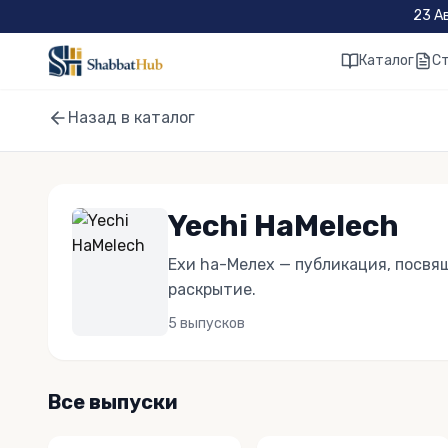
Skip to main content
23 А
Каталог
С
Назад в каталог
Yechi HaMelech
Ехи hа-Мелех — публикация, посвя
раскрытие.
5
выпусков
Все выпуски