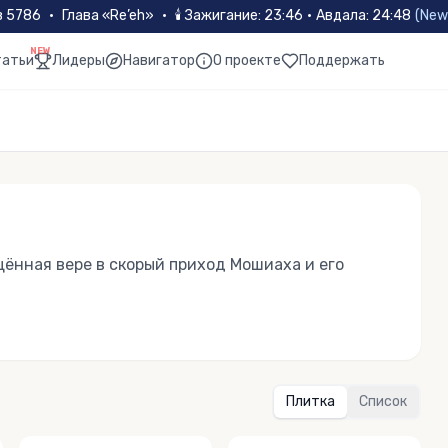
в 5786
•
Глава «
Re’eh
»
•
🕯
Зажигание
:
23:46
·
Авдала
:
24:48
(
New
NEW
татьи
Лидеры
Навигатор
О проекте
Поддержать
щённая вере в скорый приход Мошиаха и его
Плитка
Список