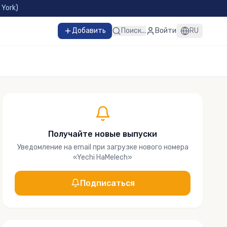
 York
)
Добавить
Поиск...
Войти
RU
Получайте новые выпуски
Уведомление на email при загрузке нового номера
«
Yechi HaMelech
»
Подписаться