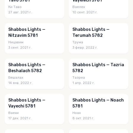
Tavo 5781
Vayelech 5781
Ки Таво
Ваелех
27 авг. 2021 г.
10 сент. 2021 г.
Shabbos Lights —
Shabbos Lights —
Nitzavim 5781
Terumah 5782
Ницавим
Трума
3 сент. 2021 г.
3 февр. 2022 г.
Shabbos Lights —
Shabbos Lights — Tazria
Beshalach 5782
5782
Бешалах
Тазриа
14 янв. 2022 г.
1 апр. 2022 г.
Shabbos Lights —
Shabbos Lights — Noach
Vayechi 5781
5781
Ваехи
Ноах
17 дек. 2021 г.
8 окт. 2021 г.