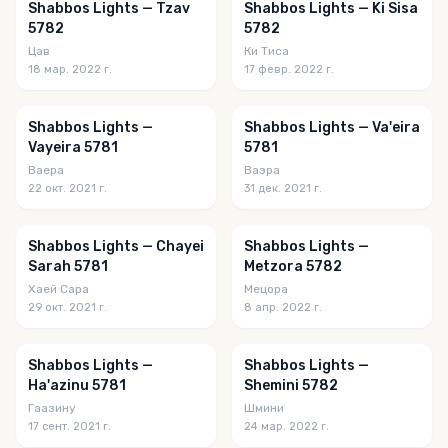
Shabbos Lights — Tzav
Shabbos Lights — Ki Sisa
5782
5782
Цав
Ки Тиса
18 мар. 2022 г.
17 февр. 2022 г.
Shabbos Lights —
Shabbos Lights — Va'eira
Vayeira 5781
5781
Ваера
Ваэра
22 окт. 2021 г.
31 дек. 2021 г.
Shabbos Lights — Chayei
Shabbos Lights —
Sarah 5781
Metzora 5782
Хаей Сара
Мецора
29 окт. 2021 г.
8 апр. 2022 г.
Shabbos Lights —
Shabbos Lights —
Ha'azinu 5781
Shemini 5782
Гаазину
Шмини
17 сент. 2021 г.
24 мар. 2022 г.