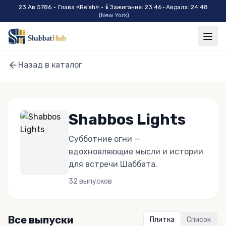
Skip to main content
23 Ав 5786
•
Глава «
Re’eh
»
•
🕯
Зажигание
:
23:46
·
Авдала
:
24:48
(
New York
)
Назад в каталог
Shabbos Lights
Субботние огни —
вдохновляющие мысли и истории
для встречи Шаббата.
32
выпусков
Все выпуски
Плитка
Список