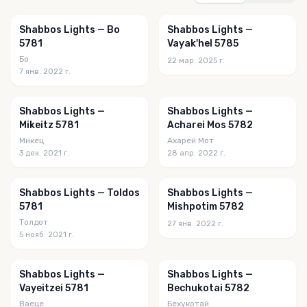
Shabbos Lights — Bo
Shabbos Lights —
5781
Vayak'hel 5785
Бо
22 мар. 2025 г.
7 янв. 2022 г.
Shabbos Lights —
Shabbos Lights —
Mikeitz 5781
Acharei Mos 5782
Микец
Ахарей Мот
3 дек. 2021 г.
28 апр. 2022 г.
Shabbos Lights — Toldos
Shabbos Lights —
5781
Mishpotim 5782
Толдот
27 янв. 2022 г.
5 нояб. 2021 г.
Shabbos Lights —
Shabbos Lights —
Vayeitzei 5781
Bechukotai 5782
Ваеце
Бехукотай