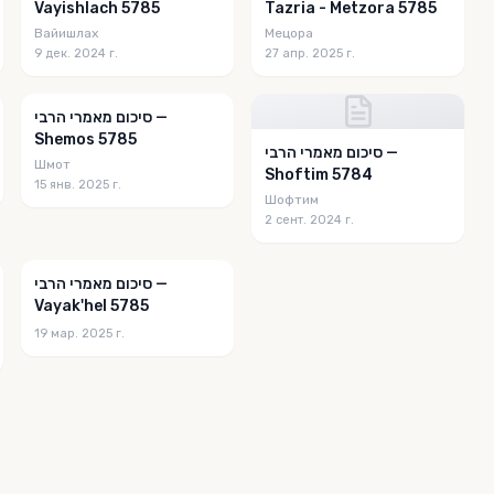
Vayishlach 5785
Tazria - Metzora 5785
Вайишлах
Мецора
9 дек. 2024 г.
27 апр. 2025 г.
סיכום מאמרי הרבי —
Shemos 5785
סיכום מאמרי הרבי —
Шмот
Shoftim 5784
15 янв. 2025 г.
Шофтим
2 сент. 2024 г.
סיכום מאמרי הרבי —
Vayak'hel 5785
19 мар. 2025 г.