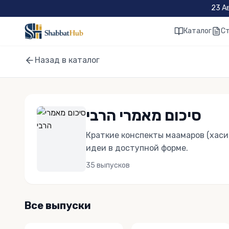
Skip to main content
23 А
Каталог
С
Назад в каталог
סיכום מאמרי הרבי
Краткие конспекты маамаров (хаси
идеи в доступной форме.
35
выпусков
Все выпуски