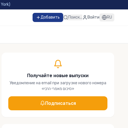
 York
)
Добавить
Поиск...
Войти
RU
Получайте новые выпуски
Уведомление на email при загрузке нового номера
«
סיכום מאמרי הרבי
»
Подписаться