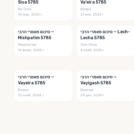
Sisa 5785
Va'eira 5785
Ки Тиса
Ваэра
10 мар. 2025 г.
21 янв. 2025 г.
סיכום מאמרי הרבי — Lech-
סיכום מאמרי הרבי —
Mishpatim 5785
Lecha 5785
Мишпатим
Лех-Леха
16 февр. 2025 г.
4 нояб. 2024 г.
סיכום מאמרי הרבי —
סיכום מאמרי הרבי —
Vayeira 5785
Vayigash 5785
Ваера
Ваигаш
10 нояб. 2024 г.
29 дек. 2024 г.