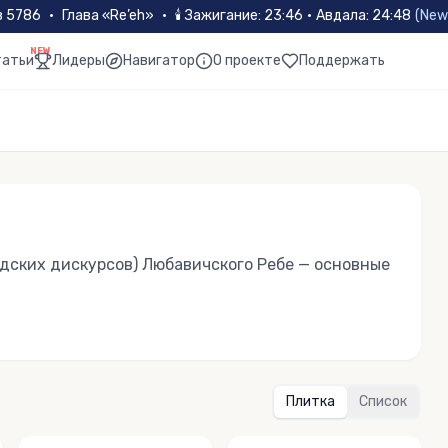
в 5786
•
Глава «
Re’eh
»
•
🕯
Зажигание
:
23:46
·
Авдала
:
24:48
(
New
NEW
татьи
Лидеры
Навигатор
О проекте
Поддержать
дских дискурсов) Любавичского Ребе — основные
Плитка
Список