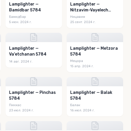
Lamplighter —
Lamplighter —
Bamidbar 5784
Nitzavim-Vayelech
5784
Бамидбар
Ницавим
5 июн. 2024 г.
25 сент. 2024 г.
Lamplighter —
Lamplighter — Metzora
Va'etchanan 5784
5784
Мецора
14 авг. 2024 г.
15 апр. 2024 г.
Lamplighter — Pinchas
Lamplighter — Balak
5784
5784
Пинхас
Балак
23 июл. 2024 г.
16 июл. 2024 г.