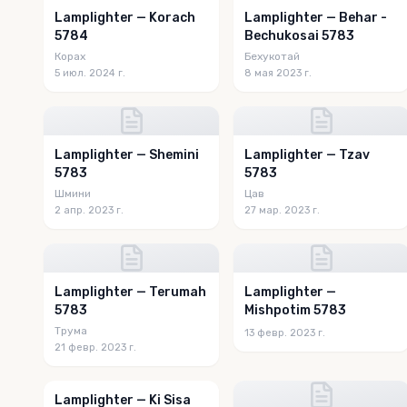
Lamplighter — Korach
Lamplighter — Behar -
5784
Bechukosai 5783
Корах
Бехукотай
5 июл. 2024 г.
8 мая 2023 г.
Lamplighter — Shemini
Lamplighter — Tzav
5783
5783
Шмини
Цав
2 апр. 2023 г.
27 мар. 2023 г.
Lamplighter — Terumah
Lamplighter —
5783
Mishpotim 5783
Трума
13 февр. 2023 г.
21 февр. 2023 г.
Lamplighter — Ki Sisa