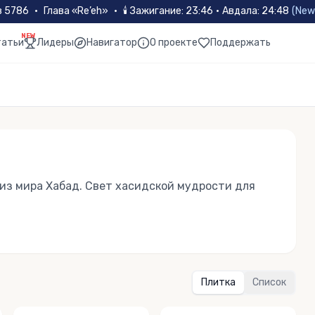
в 5786
•
Глава «
Re’eh
»
•
🕯
Зажигание
:
23:46
·
Авдала
:
24:48
(
New
NEW
татьи
Лидеры
Навигатор
О проекте
Поддержать
из мира Хабад. Свет хасидской мудрости для
Плитка
Список