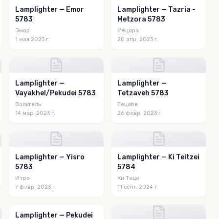
Lamplighter — Emor
Lamplighter — Tazria -
5783
Metzora 5783
Эмор
Мецора
1 мая 2023 г.
20 апр. 2023 г.
Lamplighter —
Lamplighter —
Vayakhel/Pekudei 5783
Tetzaveh 5783
Ваякгель
Тецаве
14 мар. 2023 г.
26 февр. 2023 г.
Lamplighter — Yisro
Lamplighter — Ki Teitzei
5783
5784
Итро
Ки Теце
7 февр. 2023 г.
11 сент. 2024 г.
Lamplighter — Pekudei