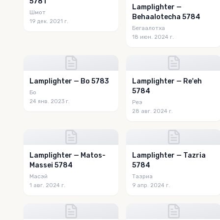
5781
Lamplighter —
Шмот
Behaalotecha 5784
19 дек. 2021 г.
Бегаалотха
18 июн. 2024 г.
Lamplighter — Bo 5783
Lamplighter — Re'eh
5784
Бо
24 янв. 2023 г.
Реэ
28 авг. 2024 г.
Lamplighter — Matos-
Lamplighter — Tazria
Massei 5784
5784
Масэй
Тазриа
1 авг. 2024 г.
9 апр. 2024 г.