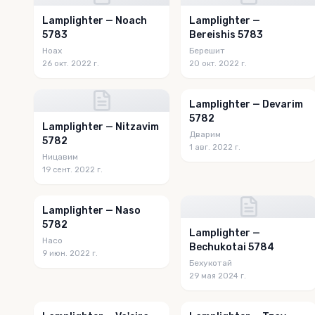
Lamplighter — Noach
Lamplighter —
5783
Bereishis 5783
Ноах
Берешит
26 окт. 2022 г.
20 окт. 2022 г.
Lamplighter — Devarim
5782
Lamplighter — Nitzavim
Дварим
5782
1 авг. 2022 г.
Ницавим
19 сент. 2022 г.
Lamplighter — Naso
5782
Lamplighter —
Насо
Bechukotai 5784
9 июн. 2022 г.
Бехукотай
29 мая 2024 г.