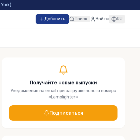
 York
)
Добавить
Поиск...
Войти
RU
Получайте новые выпуски
Уведомление на email при загрузке нового номера
«
Lamplighter
»
Подписаться