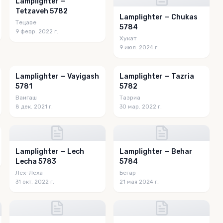
Lamplighter —
Tetzaveh 5782
Lamplighter — Chukas
Тецаве
5784
9 февр. 2022 г.
Хукат
9 июл. 2024 г.
Lamplighter — Vayigash
Lamplighter — Tazria
5781
5782
Ваигаш
Тазриа
8 дек. 2021 г.
30 мар. 2022 г.
Lamplighter — Lech
Lamplighter — Behar
Lecha 5783
5784
Лех-Леха
Бегар
31 окт. 2022 г.
21 мая 2024 г.