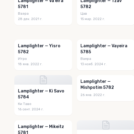
Lamplighter — Va'eira
Lamplighter — Tzav
5781
5782
Ваэра
Цав
28 дек. 2021 г.
15 мар. 2022 г.
Lamplighter — Yisro
Lamplighter — Vayeira
5782
5785
Итро
Ваера
18 янв. 2022 г.
13 нояб. 2024 г.
Lamplighter —
Mishpotim 5782
Lamplighter — Ki Savo
26 янв. 2022 г.
5784
Ки Таво
16 сент. 2024 г.
Lamplighter — Mikeitz
5781