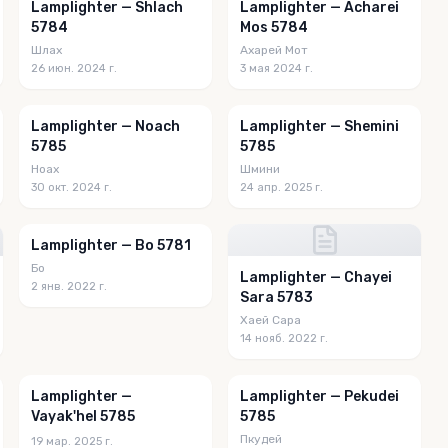
Lamplighter — Shlach
Lamplighter — Acharei
5784
Mos 5784
Шлах
Ахарей Мот
26 июн. 2024 г.
3 мая 2024 г.
Lamplighter — Noach
Lamplighter — Shemini
5785
5785
Ноах
Шмини
30 окт. 2024 г.
24 апр. 2025 г.
Lamplighter — Bo 5781
Бо
Lamplighter — Chayei
2 янв. 2022 г.
Sara 5783
Хаей Сара
14 нояб. 2022 г.
Lamplighter —
Lamplighter — Pekudei
Vayak'hel 5785
5785
Пкудей
19 мар. 2025 г.