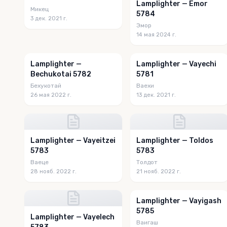
Lamplighter — Emor
Микец
5784
3 дек. 2021 г.
Эмор
14 мая 2024 г.
Lamplighter —
Lamplighter — Vayechi
Bechukotai 5782
5781
Бехукотай
Ваехи
26 мая 2022 г.
13 дек. 2021 г.
Lamplighter — Vayeitzei
Lamplighter — Toldos
5783
5783
Ваеце
Толдот
28 нояб. 2022 г.
21 нояб. 2022 г.
Lamplighter — Vayigash
5785
Lamplighter — Vayelech
Ваигаш