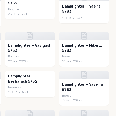
5782
Lamplighter — Vaeira
Пкудей
5783
2 мар. 2022 г.
16 янв. 2023 г.
Lamplighter — Vayigash
Lamplighter — Mikeitz
5783
5783
Ваигаш
Микец
29 дек. 2022 г.
18 дек. 2022 г.
Lamplighter —
Beshalach 5782
Lamplighter — Vayeira
Бешалах
5783
10 янв. 2022 г.
Ваера
7 нояб. 2022 г.