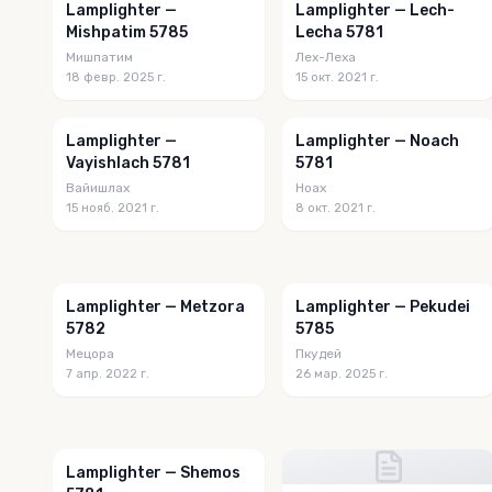
Lamplighter —
Lamplighter — Lech-
Mishpatim 5785
Lecha 5781
Мишпатим
Лех-Леха
18 февр. 2025 г.
15 окт. 2021 г.
Lamplighter —
Lamplighter — Noach
Vayishlach 5781
5781
Вайишлах
Ноах
15 нояб. 2021 г.
8 окт. 2021 г.
Lamplighter — Metzora
Lamplighter — Pekudei
5782
5785
Мецора
Пкудей
7 апр. 2022 г.
26 мар. 2025 г.
Lamplighter — Shemos