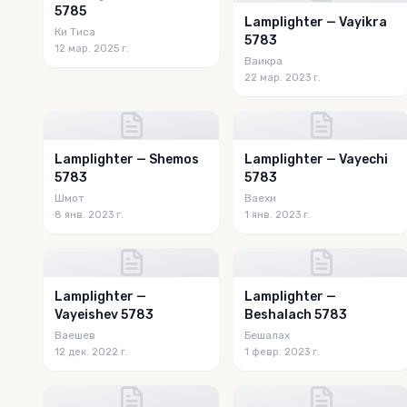
5785
Lamplighter — Vayikra
Ки Тиса
5783
12 мар. 2025 г.
Ваикра
22 мар. 2023 г.
Lamplighter — Shemos
Lamplighter — Vayechi
5783
5783
Шмот
Ваехи
8 янв. 2023 г.
1 янв. 2023 г.
Lamplighter —
Lamplighter —
Vayeishev 5783
Beshalach 5783
Ваешев
Бешалах
12 дек. 2022 г.
1 февр. 2023 г.