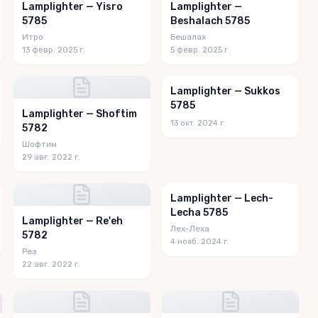
Lamplighter — Yisro
Lamplighter —
5785
Beshalach 5785
Итро
Бешалах
13 февр. 2025 г.
5 февр. 2025 г.
Lamplighter — Sukkos
5785
Lamplighter — Shoftim
13 окт. 2024 г.
5782
Шофтим
29 авг. 2022 г.
Lamplighter — Lech-
Lecha 5785
Lamplighter — Re'eh
Лех-Леха
5782
4 нояб. 2024 г.
Реэ
22 авг. 2022 г.