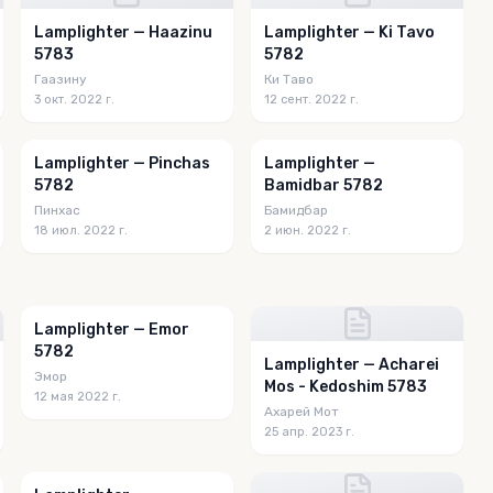
Lamplighter — Haazinu
Lamplighter — Ki Tavo
5783
5782
Гаазину
Ки Таво
3 окт. 2022 г.
12 сент. 2022 г.
Lamplighter — Pinchas
Lamplighter —
5782
Bamidbar 5782
Пинхас
Бамидбар
18 июл. 2022 г.
2 июн. 2022 г.
Lamplighter — Emor
5782
Lamplighter — Acharei
Эмор
Mos - Kedoshim 5783
12 мая 2022 г.
Ахарей Мот
25 апр. 2023 г.