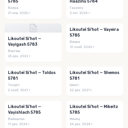
5785
Haazinu 5784
Ваэра
Гаазину
21 янв. 2025 г.
2 окт. 2024 г.
Likouteï Si’hot — Vayeira
5785
Likouteï Si’hot —
Ваера
Vayigash 5783
10 нояб. 2024 г.
Ваигаш
25 дек. 2022 г.
Likouteï Si’hot — Toldos
Likouteï Si’hot — Shemos
5781
5781
Толдот
Шмот
2 нояб. 2021 г.
22 дек. 2021 г.
Likouteï Si’hot —
Likouteï Si’hot — Mikeitz
Vayishlach 5785
5785
Вайишлах
Микец
11 дек. 2024 г.
24 дек. 2024 г.