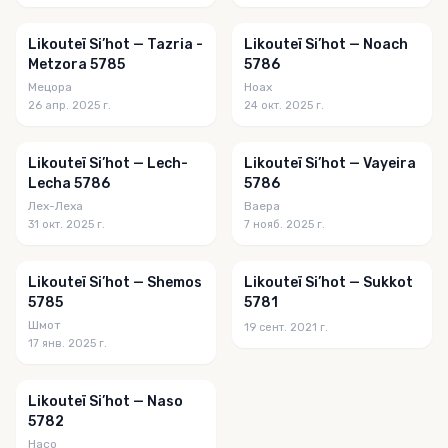
Likouteï Si’hot — Tazria -
Likouteï Si’hot — Noach
Metzora 5785
5786
Мецора
Ноах
26 апр. 2025 г.
24 окт. 2025 г.
Likouteï Si’hot — Lech-
Likouteï Si’hot — Vayeira
Lecha 5786
5786
Лех-Леха
Ваера
31 окт. 2025 г.
7 нояб. 2025 г.
Likouteï Si’hot — Shemos
Likouteï Si’hot — Sukkot
5785
5781
Шмот
19 сент. 2021 г.
17 янв. 2025 г.
Likouteï Si’hot — Naso
5782
Насо