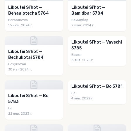
Likouteï Si’hot —
Likouteï Si’hot —
Behaalotecha 5784
Bamidbar 5784
Бегаалотха
Бамидбар
16 июн. 2024 г.
2 июн. 2024 г.
Likouteï Si’hot — Vayechi
5785
Likouteï Si’hot —
Ваехи
Bechukotai 5784
8 янв. 2025 г.
Бехукотай
30 мая 2024 г.
Likouteï Si’hot — Bo 5781
Бо
Likouteï Si’hot — Bo
4 янв. 2022 г.
5783
Бо
22 янв. 2023 г.