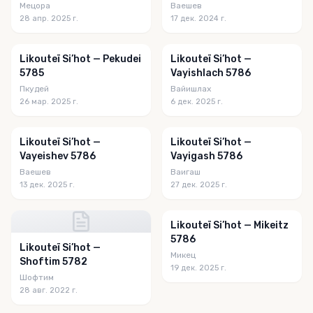
Мецора
Ваешев
28 апр. 2025 г.
17 дек. 2024 г.
Likouteï Si’hot — Pekudei
Likouteï Si’hot —
5785
Vayishlach 5786
Пкудей
Вайишлах
26 мар. 2025 г.
6 дек. 2025 г.
Likouteï Si’hot —
Likouteï Si’hot —
Vayeishev 5786
Vayigash 5786
Ваешев
Ваигаш
13 дек. 2025 г.
27 дек. 2025 г.
Likouteï Si’hot — Mikeitz
5786
Likouteï Si’hot —
Микец
Shoftim 5782
19 дек. 2025 г.
Шофтим
28 авг. 2022 г.