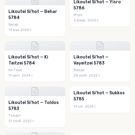
Likouteï Si’hot — Yisro
5786
Likouteï Si’hot — Behar
Итро
5784
6 февр. 2026 г.
Бегар
19 мая 2024 г.
Likouteï Si’hot — Ki
Likouteï Si’hot —
Teitzei 5784
Vayeitzei 5783
Ки Теце
Ваеце
11 сент. 2024 г.
28 нояб. 2022 г.
Likouteï Si’hot — Sukkos
5785
Likouteï Si’hot — Toldos
13 окт. 2024 г.
5783
Толдот
21 нояб. 2022 г.