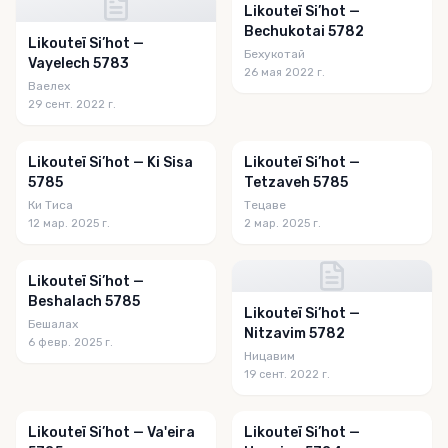
Likouteï Si’hot —
Bechukotai 5782
Likouteï Si’hot —
Бехукотай
Vayelech 5783
26 мая 2022 г.
Ваелех
29 сент. 2022 г.
Likouteï Si’hot — Ki Sisa
Likouteï Si’hot —
5785
Tetzaveh 5785
Ки Тиса
Тецаве
12 мар. 2025 г.
2 мар. 2025 г.
Likouteï Si’hot —
Beshalach 5785
Likouteï Si’hot —
Бешалах
Nitzavim 5782
6 февр. 2025 г.
Ницавим
19 сент. 2022 г.
Likouteï Si’hot — Va'eira
Likouteï Si’hot —