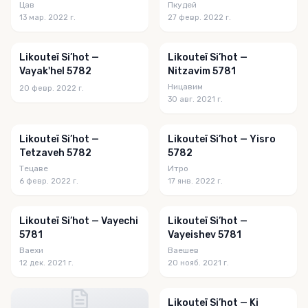
Цав
Пкудей
13 мар. 2022 г.
27 февр. 2022 г.
Likouteï Si’hot —
Likouteï Si’hot —
Vayak'hel 5782
Nitzavim 5781
Ницавим
20 февр. 2022 г.
30 авг. 2021 г.
Likouteï Si’hot —
Likouteï Si’hot — Yisro
Tetzaveh 5782
5782
Тецаве
Итро
6 февр. 2022 г.
17 янв. 2022 г.
Likouteï Si’hot — Vayechi
Likouteï Si’hot —
5781
Vayeishev 5781
Ваехи
Ваешев
12 дек. 2021 г.
20 нояб. 2021 г.
Likouteï Si’hot — Ki