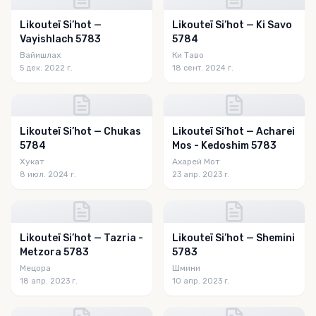
Likouteï Si’hot —
Likouteï Si’hot — Ki Savo
Vayishlach 5783
5784
Вайишлах
Ки Таво
5 дек. 2022 г.
18 сент. 2024 г.
Likouteï Si’hot — Chukas
Likouteï Si’hot — Acharei
5784
Mos - Kedoshim 5783
Хукат
Ахарей Мот
8 июл. 2024 г.
23 апр. 2023 г.
Likouteï Si’hot — Tazria -
Likouteï Si’hot — Shemini
Metzora 5783
5783
Мецора
Шмини
18 апр. 2023 г.
10 апр. 2023 г.