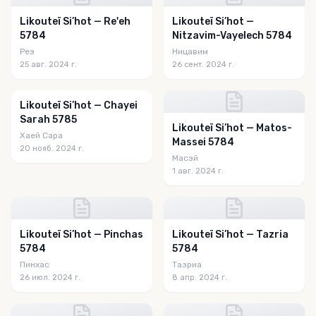
Likouteï Si’hot — Re'eh
Likouteï Si’hot —
5784
Nitzavim-Vayelech 5784
Реэ
Ницавим
25 авг. 2024 г.
26 сент. 2024 г.
Likouteï Si’hot — Chayei
Sarah 5785
Likouteï Si’hot — Matos-
Хаей Сара
Massei 5784
20 нояб. 2024 г.
Масэй
1 авг. 2024 г.
Likouteï Si’hot — Pinchas
Likouteï Si’hot — Tazria
5784
5784
Пинхас
Тазриа
26 июл. 2024 г.
8 апр. 2024 г.