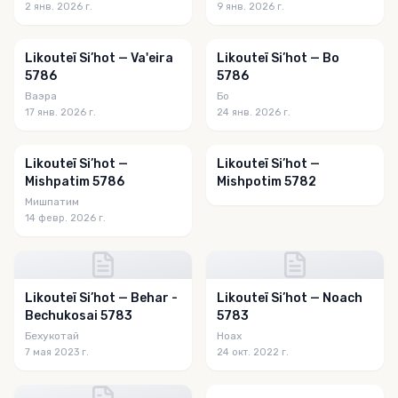
2 янв. 2026 г.
9 янв. 2026 г.
Likouteï Si’hot — Va'eira
Likouteï Si’hot — Bo
5786
5786
Ваэра
Бо
17 янв. 2026 г.
24 янв. 2026 г.
Likouteï Si’hot —
Likouteï Si’hot —
Mishpatim 5786
Mishpotim 5782
Мишпатим
14 февр. 2026 г.
Likouteï Si’hot — Behar -
Likouteï Si’hot — Noach
Bechukosai 5783
5783
Бехукотай
Ноах
7 мая 2023 г.
24 окт. 2022 г.