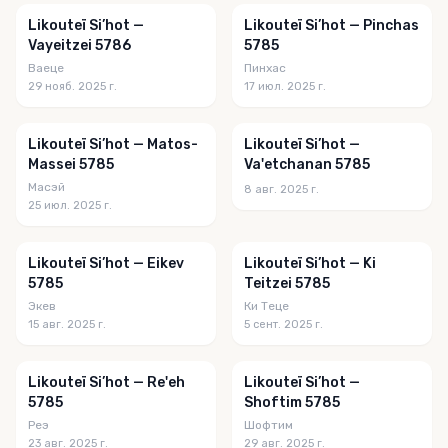
Likouteï Si’hot —
Likouteï Si’hot — Pinchas
Vayeitzei 5786
5785
Ваеце
Пинхас
29 нояб. 2025 г.
17 июл. 2025 г.
Likouteï Si’hot — Matos-
Likouteï Si’hot —
Massei 5785
Va'etchanan 5785
Масэй
8 авг. 2025 г.
25 июл. 2025 г.
Likouteï Si’hot — Eikev
Likouteï Si’hot — Ki
5785
Teitzei 5785
Экев
Ки Теце
15 авг. 2025 г.
5 сент. 2025 г.
Likouteï Si’hot — Re'eh
Likouteï Si’hot —
5785
Shoftim 5785
Реэ
Шофтим
23 авг. 2025 г.
29 авг. 2025 г.