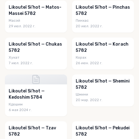
Likouteï Si’hot — Matos-
Likouteï Si’hot — Pinchas
Massei 5782
5782
Масэй
Пинхас
29 июл. 2022 г.
20 июл. 2022 г.
Likouteï Si’hot — Chukas
Likouteï Si’hot — Korach
5782
5782
Хукат
Корах
7 июл. 2022 г.
26 июн. 2022 г.
Likouteï Si’hot — Shemini
5782
Likouteï Si’hot —
Шмини
Kedoshim 5784
20 мар. 2022 г.
Кдошим
6 мая 2024 г.
Likouteï Si’hot — Tzav
Likouteï Si’hot — Pekudei
5782
5782