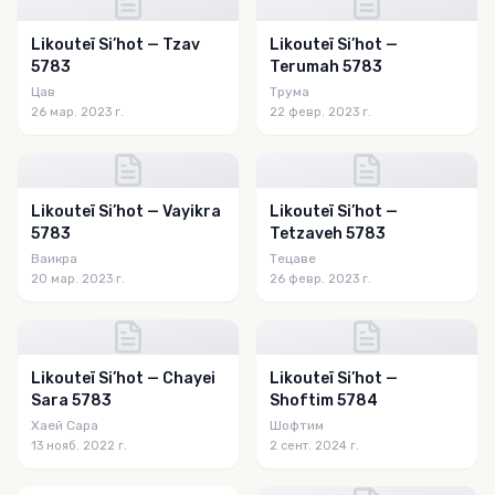
Likouteï Si’hot — Tzav
Likouteï Si’hot —
5783
Terumah 5783
Цав
Трума
26 мар. 2023 г.
22 февр. 2023 г.
Likouteï Si’hot — Vayikra
Likouteï Si’hot —
5783
Tetzaveh 5783
Ваикра
Тецаве
20 мар. 2023 г.
26 февр. 2023 г.
Likouteï Si’hot — Chayei
Likouteï Si’hot —
Sara 5783
Shoftim 5784
Хаей Сара
Шофтим
13 нояб. 2022 г.
2 сент. 2024 г.