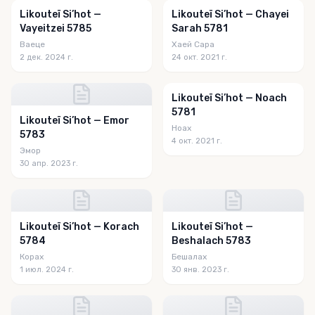
Likouteï Si’hot —
Likouteï Si’hot — Chayei
Vayeitzei 5785
Sarah 5781
Ваеце
Хаей Сара
2 дек. 2024 г.
24 окт. 2021 г.
Likouteï Si’hot — Noach
5781
Likouteï Si’hot — Emor
Ноах
5783
4 окт. 2021 г.
Эмор
30 апр. 2023 г.
Likouteï Si’hot — Korach
Likouteï Si’hot —
5784
Beshalach 5783
Корах
Бешалах
1 июл. 2024 г.
30 янв. 2023 г.