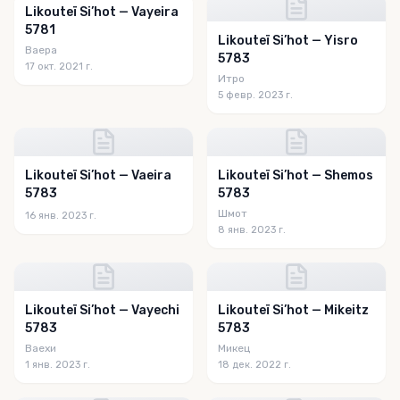
Likouteï Si’hot — Vayeira
5781
Likouteï Si’hot — Yisro
Ваера
5783
17 окт. 2021 г.
Итро
5 февр. 2023 г.
Likouteï Si’hot — Vaeira
Likouteï Si’hot — Shemos
5783
5783
Шмот
16 янв. 2023 г.
8 янв. 2023 г.
Likouteï Si’hot — Vayechi
Likouteï Si’hot — Mikeitz
5783
5783
Ваехи
Микец
1 янв. 2023 г.
18 дек. 2022 г.