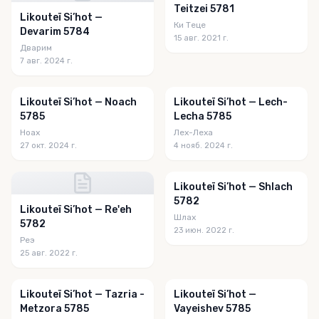
Teitzei 5781
Likouteï Si’hot —
Ки Теце
Devarim 5784
15 авг. 2021 г.
Дварим
7 авг. 2024 г.
Likouteï Si’hot — Noach
Likouteï Si’hot — Lech-
5785
Lecha 5785
Ноах
Лех-Леха
27 окт. 2024 г.
4 нояб. 2024 г.
Likouteï Si’hot — Shlach
5782
Likouteï Si’hot — Re'eh
Шлах
5782
23 июн. 2022 г.
Реэ
25 авг. 2022 г.
Likouteï Si’hot — Tazria -
Likouteï Si’hot —
Metzora 5785
Vayeishev 5785