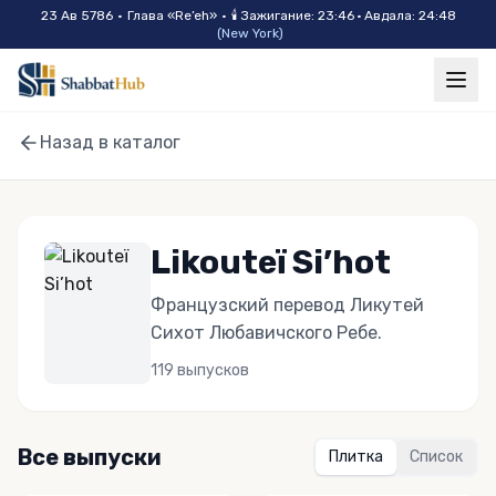
Skip to main content
23 Ав 5786
•
Глава «
Re’eh
»
•
🕯
Зажигание
:
23:46
·
Авдала
:
24:48
(
New York
)
Назад в каталог
Likouteï Si’hot
Французский перевод Ликутей
Сихот Любавичского Ребе.
119
выпусков
Все выпуски
Плитка
Список