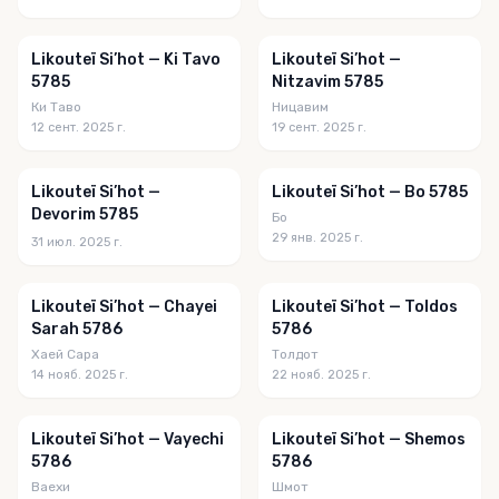
Likouteï Si’hot — Ki Tavo
Likouteï Si’hot —
5785
Nitzavim 5785
Ки Таво
Ницавим
12 сент. 2025 г.
19 сент. 2025 г.
Likouteï Si’hot —
Likouteï Si’hot — Bo 5785
Devorim 5785
Бо
29 янв. 2025 г.
31 июл. 2025 г.
Likouteï Si’hot — Chayei
Likouteï Si’hot — Toldos
Sarah 5786
5786
Хаей Сара
Толдот
14 нояб. 2025 г.
22 нояб. 2025 г.
Likouteï Si’hot — Vayechi
Likouteï Si’hot — Shemos
5786
5786
Ваехи
Шмот