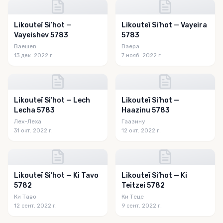
Likouteï Si’hot —
Likouteï Si’hot — Vayeira
Vayeishev 5783
5783
Ваешев
Ваера
13 дек. 2022 г.
7 нояб. 2022 г.
Likouteï Si’hot — Lech
Likouteï Si’hot —
Lecha 5783
Haazinu 5783
Лех-Леха
Гаазину
31 окт. 2022 г.
12 окт. 2022 г.
Likouteï Si’hot — Ki Tavo
Likouteï Si’hot — Ki
5782
Teitzei 5782
Ки Таво
Ки Теце
12 сент. 2022 г.
9 сент. 2022 г.