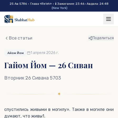
Skip to main content
25 Ав 5786
•
Глава «
Re’eh
»
•
🕯
Зажигание
:
23:46
·
Авдала
:
24:48
(
New York
)
Все статьи
Поделиться
1 апреля 2026 г.
Айом Йом
Гайом Йом — 26 Сиван
Вторник 26 Сивана 5703
✶
спустились живыми в могилу». Также в могиле они
думают, что живы1.