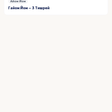
Айом Йом
Гайом Йом — 3 Тишрей