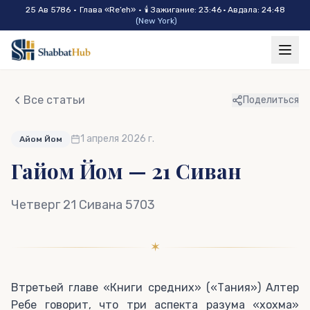
Skip to main content
25 Ав 5786
•
Глава «
Re’eh
»
•
🕯
Зажигание
:
23:46
·
Авдала
:
24:48
(
New York
)
Все статьи
Поделиться
1 апреля 2026 г.
Айом Йом
Гайом Йом — 21 Сиван
Четверг 21 Сивана 5703
✶
Втретьей главе «Книги средних» («Тания») Алтер
Ребе говорит, что три аспекта разума «хохма»