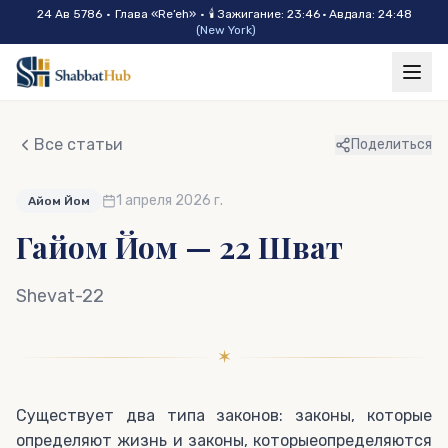
Skip to main content
24 Ав 5786
•
Глава «
Re’eh
»
•
🕯
Зажигание
:
23:46
·
Авдала
:
24:48
(
New York
)
Все статьи
Поделиться
1 апреля 2026 г.
Айом Йом
Гайом Йом — 22 Шват
Shevat-22
✶
Существует два типа законов: законы, которые
определяют жизнь и законы, которыеопределяются