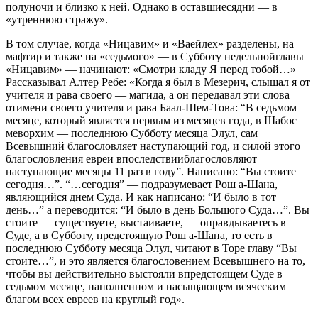
полуночи и близко к ней. Однако в оставшиесядни — в
«утреннюю стражу».
В том случае, когда «Ницавим» и «Ваейлех» разделены, на
мафтир и также на «седьмого» — в Субботу недельнойглавы
«Ницавим» — начинают: «Смотри кладу Я перед тобой…»
Рассказывал Алтер Ребе: «Когда я был в Мезерич, слышал я от
учителя и рава своего — магида, а он передавал эти слова
отимени своего учителя и рава Баал-Шем-Това: “В седьмом
месяце, который является первым из месяцев года, в Шабос
меворхим — последнюю Субботу месяца Элул, сам
Всевышний благословляет наступающий год, и силой этого
благословления евреи впоследствииблагословляют
наступающие месяцы 11 раз в году”. Написано: “Вы стоите
сегодня…”. “…сегодня” — подразумевает Рош а-Шана,
являющийся днем Суда. И как написано: “И было в тот
день…” а переводится: “И было в день Большого Суда…”. Вы
стоите — существуете, выстаиваете, — оправдываетесь в
Суде, а в Субботу, предстоящую Рош а-Шана, то есть в
последнюю Субботу месяца Элул, читают в Торе главу “Вы
стоите…”, и это является благословением Всевышнего на то,
чтобы вы действительно выстояли впредстоящем Суде в
седьмом месяце, наполненном и насыщающем всяческим
благом всех евреев на круглый год».