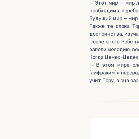
— Этот мир — мир л
необходима перебо
Будущий мир — мир
Также те слова То
достоинства, изуча
После этого Ребе н
запели мелодию, в
Когда Цемех-Цедек з
— В этом мире сл
[лифраким]» перево
учит Тору, а она ра