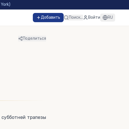
 York
)
Добавить
Поиск...
Войти
RU
Поделиться
я субботней трапезы