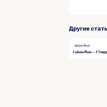
Другие стат
Айом Йом
Гайом Йом — 1 Тиш