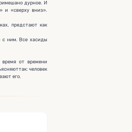
примешано дурное. И
» и «сверху вниз».
ках, предстают как
е с ним. Все хасиды
 время от времени
ъясняюттак: человек
вают его.