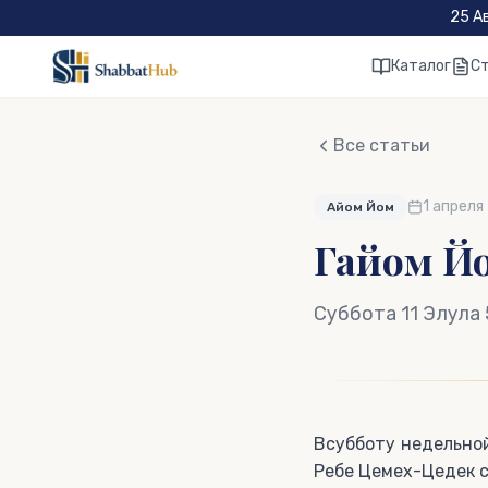
Skip to main content
25 А
Каталог
С
Все статьи
1 апреля
Айом Йом
Гайом Йо
Суббота 11 Элула
Всубботу недельной
Ребе Цемех-Цедек с