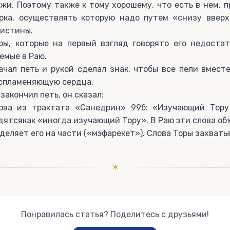
жи. Поэтому также к тому хорошему, что есть в нем, 
рка, осуществлять которую надо путем «снизу вверх
 истины.
ры, которые на первый взгляд говорято его недостат
емые в Раю.
ачал петь и рукой сделал знак, чтобы все пели вмест
оспламеняющую сердца.
акончил петь, он сказал:
ова из трактата «Санедрин» 99б: «Изучающий Тору
дятсякак «иногда изучающий Тору». В Раю эти слова об
зделяет его на части («мэфарекет»). Слова Торы захваты
✶
Понравилась статья? Поделитесь с друзьями!