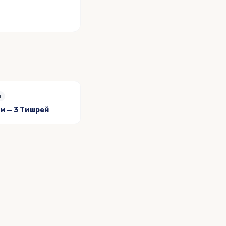
м
м — 3 Тишрей