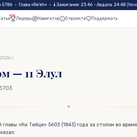
в 5786
•
Глава «
Re’eh
»
•
🕯
Зажигание
:
23:46
·
Авдала
:
24:48
(
New
NEW
татьи
Лидеры
Навигатор
О проекте
Поддержать
 2026 г.
м — 11 Элул
 5703
✶
 главы «Ки Тейце» 5603 (1843) года за столом во врем
казал: