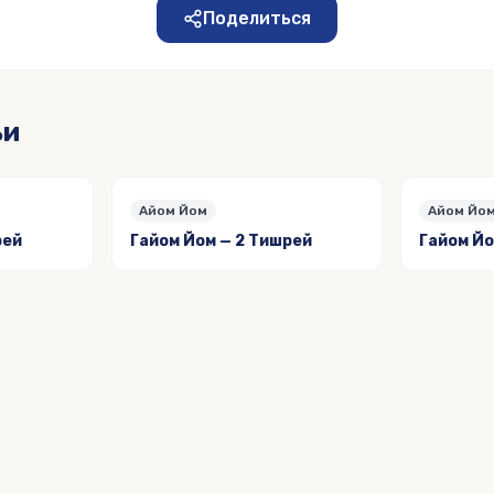
Поделиться
ьи
Айом Йом
Айом Йо
рей
Гайом Йом — 2 Тишрей
Гайом Йо