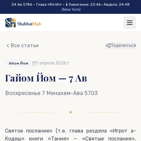
Skip to main content
24 Ав 5786
•
Глава «
Re’eh
»
•
🕯
Зажигание
:
23:46
·
Авдала
:
24:48
(
New York
)
Все статьи
Поделиться
1 апреля 2026 г.
Айом Йом
Гайом Йом — 7 Ав
Воскресенье 7 Менахем-Ава 5703
✶
Святое послание» (т.е. глава раздела «Игрот а-
Кодеш» книги «Тания» — «Святые послания»,