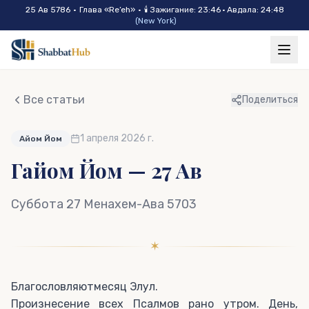
Skip to main content
25 Ав 5786
•
Глава «
Re’eh
»
•
🕯
Зажигание
:
23:46
·
Авдала
:
24:48
(
New York
)
Все статьи
Поделиться
1 апреля 2026 г.
Айом Йом
Гайом Йом — 27 Ав
Суббота 27 Менахем-Ава 5703
✶
Благословляютмесяц Элул.
Произнесение всех Псалмов рано утром. День,