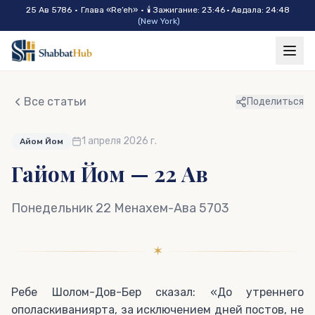
Skip to main content
25 Ав 5786
•
Глава «
Re’eh
»
•
🕯
Зажигание
:
23:46
·
Авдала
:
24:48
(
New York
)
Все статьи
Поделиться
1 апреля 2026 г.
Айом Йом
Гайом Йом — 22 Ав
Понедельник 22 Менахем-Ава 5703
✶
Ребе Шолом-Дов-Бер сказал: «До утреннего
ополаскиваниярта, за исключением дней постов, не