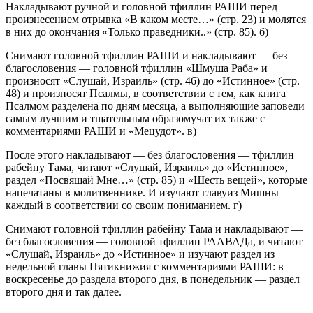
Накладывают ручной и головной тфиллин РАШИ перед
произнесением отрывка «В каком месте…» (стр. 23) и молятся
в них до окончания «Только праведники..» (стр. 85). б)
Снимают головной тфиллин РАШИ и накладывают — без
благословения — головной тфиллин «Шмуша Раба» и
произносят «Слушай, Израиль» (стр. 46) до «Истинное» (стр.
48) и произносят Псалмы, в соответствии с тем, как книга
Псалмом разделена по дням месяца, а выполняющие заповеди
самым лучшим и тщательным образомучат их также с
комментариями РАШИ и «Мецудот». в)
После этого накладывают — без благословения — тфиллин
рабейну Тама, читают «Слушай, Израиль» до «Истинное»,
раздел «Посвящай Мне…» (стр. 85) и «Шесть вещей», которые
напечатаны в молитвеннике. И изучают главуиз Мишны
каждый в соответствии со своим пониманием. г)
Снимают головной тфиллин рабейну Тама и накладывают —
без благословения — головной тфиллин РААВАДа, и читают
«Слушай, Израиль» до «Истинное» и изучают раздел из
недельной главы Пятикнижия с комментариями РАШИ: в
воскресенье до раздела второго дня, в понедельник — раздел
второго дня и так далее.